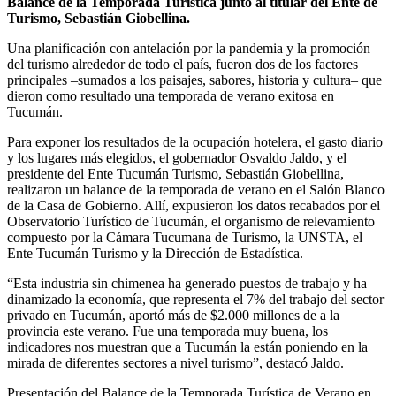
Balance de la Temporada Turística junto al titular del Ente de
Turismo, Sebastián Giobellina.
Una planificación con antelación por la pandemia y la promoción
del turismo alrededor de todo el país, fueron dos de los factores
principales –sumados a los paisajes, sabores, historia y cultura– que
dieron como resultado una temporada de verano exitosa en
Tucumán.
Para exponer los resultados de la ocupación hotelera, el gasto diario
y los lugares más elegidos, el gobernador Osvaldo Jaldo, y el
presidente del Ente Tucumán Turismo, Sebastián Giobellina,
realizaron un balance de la temporada de verano en el Salón Blanco
de la Casa de Gobierno. Allí, expusieron los datos recabados por el
Observatorio Turístico de Tucumán, el organismo de relevamiento
compuesto por la Cámara Tucumana de Turismo, la UNSTA, el
Ente Tucumán Turismo y la Dirección de Estadística.
“Esta industria sin chimenea ha generado puestos de trabajo y ha
dinamizado la economía, que representa el 7% del trabajo del sector
privado en Tucumán, aportó más de $2.000 millones de a la
provincia este verano. Fue una temporada muy buena, los
indicadores nos muestran que a Tucumán la están poniendo en la
mirada de diferentes sectores a nivel turismo”, destacó Jaldo.
Presentación del Balance de la Temporada Turística de Verano en