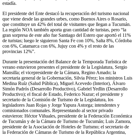
estadía.
El presidente del Ente destacó la recuperación del turismo nacional
que viene desde las grandes urbes, como Buenos Aires o Rosario,
que constituye un 42% del total de visitantes que llegan a Tucumán.
La región NOA también aporta gran cantidad de turistas, pero “la
gran sorpresa de este año fue Santiago del Estero que aportó el 11%
de turistas; luego le siguieron Santa Fe con 10%, Salta 8%, Córdoba
con 6%, Catamarca con 6%, Jujuy con 4% y el resto de las
provincias 12%”.
Durante la presentación del Balance de la Temporada Turística de
verano estuvieron presentes el presidente de la Legislatura, Sergio
Mansilla; el vicepresidente de la Cámara, Regino Amado; la
secretaria general de la Gobernación, Silvia Pérez; los ministros Luis
Medina Ruíz (Salud Pública), Miguel Acevedo (Interior), Álvaro
Simón Padrós (Desarrollo Productivo), Gabriel Yedlin (Desarrollo
Productivo); el fiscal de Estado, Federico Nazur; el presidente y
secretario de la Comisión de Turismo de la Legislatura, los
legisladores Juan Rojas y Jorge Yapura Astorga; intendentes y
comisionados comunales. Representando al sector privado
estuvieron: Héctor Viñuales, presidente de la Federación Económica
de Tucumán y de la Cámara de Turismo de Tucumán; Luis Zamora,
presidente de la Asociación de Hoteles de Turismo; el secretario de
la Federación de Cámaras de Turismo de la República Argentina,