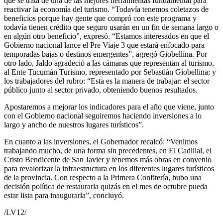
que se trata de una de las mejores herramientas fundamental para
reactivar la economía del turismo. “Todavía tenemos coletazos de
beneficios porque hay gente que compró con este programa y
todavía tienen crédito que seguro usarán en un fin de semana largo o
en algún otro beneficio”, expresó. “Estamos interesados en que el
Gobierno nacional lance el Pre Viaje 3 que estará enfocado para
temporadas bajas o destinos emergentes”, agregó Giobellina. Por
otro lado, Jaldo agradeció a las cámaras que representan al turismo,
al Ente Tucumán Turismo, representado por Sebastián Giobellina; y
los trabajadores del rubro: “Esta es la manera de trabajar: el sector
público junto al sector privado, obteniendo buenos resultados.
Apostaremos a mejorar los indicadores para el año que viene, junto
con el Gobierno nacional seguiremos haciendo inversiones a lo
largo y ancho de nuestros lugares turísticos”.
En cuanto a las inversiones, el Gobernador recalcó: “Venimos
trabajando mucho, de una forma sin precedentes, en El Cadillal, el
Cristo Bendicente de San Javier y tenemos más obras en convenio
para revalorizar la infraestructura en los diferentes lugares turísticos
de la provincia. Con respecto a la Primera Confitería, hubo una
decisión política de restaurarla quizás en el mes de octubre pueda
estar lista para inaugurarla”, concluyó.
/LV12/