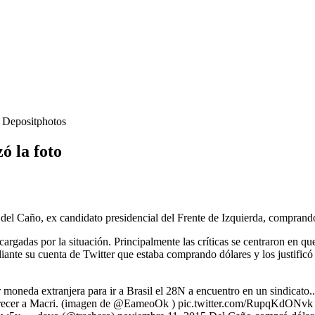
- Depositphotos
ó la foto
s del Caño, ex candidato presidencial del Frente de Izquierda, compran
 cargadas por la situación. Principalmente las críticas se centraron en
e su cuenta de Twitter que estaba comprando dólares y los justificó co
 moneda extranjera para ir a Brasil el 28N a encuentro en un sindica
avorecer a Macri. (imagen de @EameoOk ) pic.twitter.com/RupqKdON