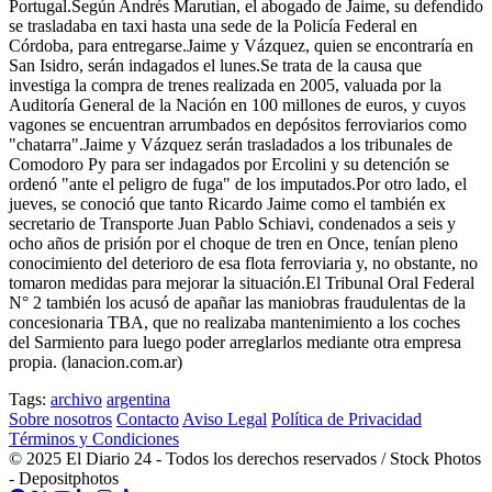
Portugal.Según Andrés Marutian, el abogado de Jaime, su defendido
se trasladaba en taxi hasta una sede de la Policía Federal en
Córdoba, para entregarse.Jaime y Vázquez, quien se encontraría en
San Isidro, serán indagados el lunes.Se trata de la causa que
investiga la compra de trenes realizada en 2005, valuada por la
Auditoría General de la Nación en 100 millones de euros, y cuyos
vagones se encuentran arrumbados en depósitos ferroviarios como
"chatarra".Jaime y Vázquez serán trasladados a los tribunales de
Comodoro Py para ser indagados por Ercolini y su detención se
ordenó "ante el peligro de fuga" de los imputados.Por otro lado, el
jueves, se conoció que tanto Ricardo Jaime como el también ex
secretario de Transporte Juan Pablo Schiavi, condenados a seis y
ocho años de prisión por el choque de tren en Once, tenían pleno
conocimiento del deterioro de esa flota ferroviaria y, no obstante, no
tomaron medidas para mejorar la situación.El Tribunal Oral Federal
N° 2 también los acusó de apañar las maniobras fraudulentas de la
concesionaria TBA, que no realizaba mantenimiento a los coches
del Sarmiento para luego poder arreglarlos mediante otra empresa
propia. (lanacion.com.ar)
Tags:
archivo
argentina
Sobre nosotros
Contacto
Aviso Legal
Política de Privacidad
Términos y Condiciones
© 2025 El Diario 24 - Todos los derechos reservados / Stock Photos
- Depositphotos