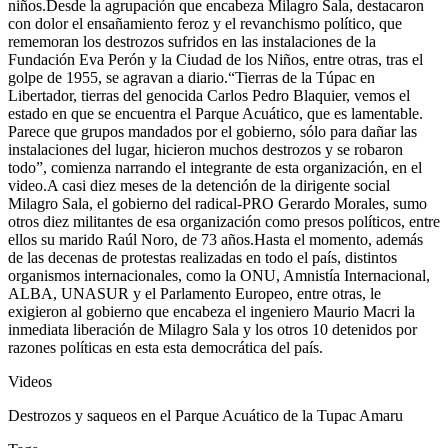
niños.Desde la agrupación que encabeza Milagro Sala, destacaron
con dolor el ensañamiento feroz y el revanchismo político, que
rememoran los destrozos sufridos en las instalaciones de la
Fundación Eva Perón y la Ciudad de los Niños, entre otras, tras el
golpe de 1955, se agravan a diario.“Tierras de la Túpac en
Libertador, tierras del genocida Carlos Pedro Blaquier, vemos el
estado en que se encuentra el Parque Acuático, que es lamentable.
Parece que grupos mandados por el gobierno, sólo para dañar las
instalaciones del lugar, hicieron muchos destrozos y se robaron
todo”, comienza narrando el integrante de esta organización, en el
video.A casi diez meses de la detención de la dirigente social
Milagro Sala, el gobierno del radical-PRO Gerardo Morales, sumo
otros diez militantes de esa organización como presos políticos, entre
ellos su marido Raúl Noro, de 73 años.Hasta el momento, además
de las decenas de protestas realizadas en todo el país, distintos
organismos internacionales, como la ONU, Amnistía Internacional,
ALBA, UNASUR y el Parlamento Europeo, entre otras, le
exigieron al gobierno que encabeza el ingeniero Maurio Macri la
inmediata liberación de Milagro Sala y los otros 10 detenidos por
razones políticas en esta esta democrática del país.
Videos
Destrozos y saqueos en el Parque Acuático de la Tupac Amaru