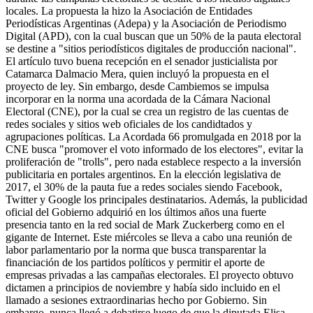
locales. La propuesta la hizo la Asociación de Entidades
Periodísticas Argentinas (Adepa) y la Asociación de Periodismo
Digital (APD), con la cual buscan que un 50% de la pauta electoral
se destine a "sitios periodísticos digitales de producción nacional".
El artículo tuvo buena recepción en el senador justicialista por
Catamarca Dalmacio Mera, quien incluyó la propuesta en el
proyecto de ley. Sin embargo, desde Cambiemos se impulsa
incorporar en la norma una acordada de la Cámara Nacional
Electoral (CNE), por la cual se crea un registro de las cuentas de
redes sociales y sitios web oficiales de los candidtados y
agrupaciones políticas. La Acordada 66 promulgada en 2018 por la
CNE busca "promover el voto informado de los electores", evitar la
proliferación de "trolls", pero nada establece respecto a la inversión
publicitaria en portales argentinos. En la elección legislativa de
2017, el 30% de la pauta fue a redes sociales siendo Facebook,
Twitter y Google los principales destinatarios. Además, la publicidad
oficial del Gobierno adquirió en los últimos años una fuerte
presencia tanto en la red social de Mark Zuckerberg como en el
gigante de Internet. Este miércoles se lleva a cabo una reunión de
labor parlamentario por la norma que busca transparentar la
financiación de los partidos políticos y permitir el aporte de
empresas privadas a las campañas electorales. El proyecto obtuvo
dictamen a principios de noviembre y había sido incluido en el
llamado a sesiones extraordinarias hecho por Gobierno. Sin
embargo, nunca llegó a debatirse luego de que la diputada Elisa