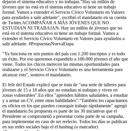
dejaron el sistema educativo y no trabajan."Hay un millón de
jóvenes que no está en el sistema educativo ni tiene un trabajo
formal. Vamos a extender el Servicio Cívico Voluntario en Valores
para ayudarlos a salir adelante", escribió el mandatario en su cuenta
de Twitter.ACOMPAÑAR A MÁS JÓVENES QUE NO
ESTUDIAN NI TRABAJAN. Hay un millón de jóvenes que no
está en el sistema educativo ni tiene un trabajo formal. Vamos a
extender el Servicio Cívico Voluntario en Valores para ayudarlos a
salir adelante. #PropuestasNuevaEtapa
"Ya funciona en seis puntos del país con 1.200 inscriptos y es todo
un éxito. Por eso queremos expandirlo a 100.000 jóvenes el año que
viene. Todos los chicos merecen las mismas oportunidades para
realizarse y el Servicio Cívico Voluntario es una herramienta para
alcanzar esto", sostuvo el mandatario.
El Jefe del Estado explicó que se trata de "una serie de talleres para
jóvenes de 15 a 18 años que no estudian ni trabajan y viven en
zonas vulnerables".En ellos "aprenden hábitos saludables, a estudiar
y a armar un CV, entre otras habilidades"."También los capacitamos
en oficios en los que pueden conseguir trabajo rápidamente" agregó
el mandatario.Su propuesta es parte de las 30 iniciativas que el
Presidente se comprometió a presentar como parte de su campaña,
para implementar en caso de ser reelecto. Todos los días se publican
en sus redes sociales bajo el el hashtag (o marcador)