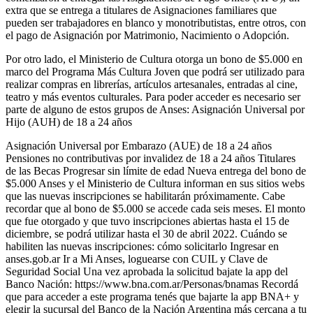
extra que se entrega a titulares de Asignaciones familiares que
pueden ser trabajadores en blanco y monotributistas, entre otros, con
el pago de Asignación por Matrimonio, Nacimiento o Adopción.
Por otro lado, el Ministerio de Cultura otorga un bono de $5.000 en
marco del Programa Más Cultura Joven que podrá ser utilizado para
realizar compras en librerías, artículos artesanales, entradas al cine,
teatro y más eventos culturales. Para poder acceder es necesario ser
parte de alguno de estos grupos de Anses: Asignación Universal por
Hijo (AUH) de 18 a 24 años
Asignación Universal por Embarazo (AUE) de 18 a 24 años
Pensiones no contributivas por invalidez de 18 a 24 años Titulares
de las Becas Progresar sin límite de edad Nueva entrega del bono de
$5.000 Anses y el Ministerio de Cultura informan en sus sitios webs
que las nuevas inscripciones se habilitarán próximamente. Cabe
recordar que al bono de $5.000 se accede cada seis meses. El monto
que fue otorgado y que tuvo inscripciones abiertas hasta el 15 de
diciembre, se podrá utilizar hasta el 30 de abril 2022. Cuándo se
habiliten las nuevas inscripciones: cómo solicitarlo Ingresar en
anses.gob.ar Ir a Mi Anses, loguearse con CUIL y Clave de
Seguridad Social Una vez aprobada la solicitud bajate la app del
Banco Nación: https://www.bna.com.ar/Personas/bnamas Recordá
que para acceder a este programa tenés que bajarte la app BNA+ y
elegir la sucursal del Banco de la Nación Argentina más cercana a tu