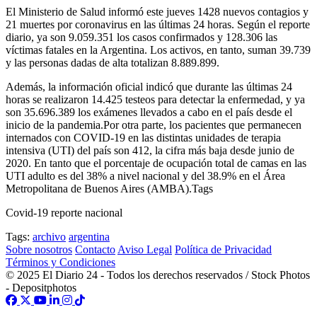
El Ministerio de Salud informó este jueves 1428 nuevos contagios y
21 muertes por coronavirus en las últimas 24 horas. Según el reporte
diario, ya son 9.059.351 los casos confirmados y 128.306 las
víctimas fatales en la Argentina. Los activos, en tanto, suman 39.739
y las personas dadas de alta totalizan 8.889.899.
Además, la información oficial indicó que durante las últimas 24
horas se realizaron 14.425 testeos para detectar la enfermedad, y ya
son 35.696.389 los exámenes llevados a cabo en el país desde el
inicio de la pandemia.Por otra parte, los pacientes que permanecen
internados con COVID-19 en las distintas unidades de terapia
intensiva (UTI) del país son 412, la cifra más baja desde junio de
2020. En tanto que el porcentaje de ocupación total de camas en las
UTI adulto es del 38% a nivel nacional y del 38.9% en el Área
Metropolitana de Buenos Aires (AMBA).Tags
Covid-19 reporte nacional
Tags:
archivo
argentina
Sobre nosotros
Contacto
Aviso Legal
Política de Privacidad
Términos y Condiciones
© 2025 El Diario 24 - Todos los derechos reservados / Stock Photos
- Depositphotos