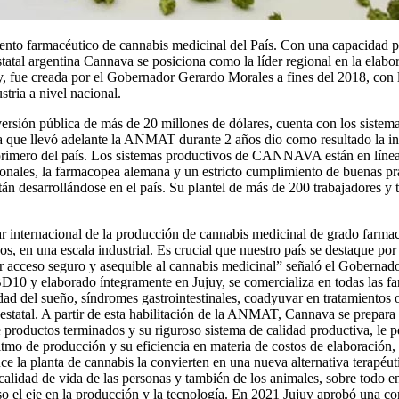
iento farmacéutico de cannabis medicinal del País. Con una capacidad p
statal argentina Cannava se posiciona como la líder regional en la elab
, fue creada por el Gobernador Gerardo Morales a fines del 2018, con la
stria a nivel nacional.
rsión pública de más de 20 millones de dólares, cuenta con los sistema
a que llevó adelante la ANMAT durante 2 años dio como resultado la insp
rimero del país. Los sistemas productivos de CANNAVA están en línea c
ionales, la farmacopea alemana y un estricto cumplimiento de buenas p
stán desarrollándose en el país. Su plantel de más de 200 trabajadores y 
ar internacional de la producción de cannabis medicinal de grado farma
s, en una escala industrial. Es crucial que nuestro país se destaque por
ar acceso seguro y asequible al cannabis medicinal” señaló el Gobernad
 elaborado íntegramente en Jujuy, se comercializa en todas las farmac
idad del sueño, síndromes gastrointestinales, coadyuvar en tratamientos 
statal. A partir de esta habilitación de la ANMAT, Cannava se prepara p
roductos terminados y su riguroso sistema de calidad productiva, le per
 ritmo de producción y su eficiencia en materia de costos de elaboraci
 planta de cannabis la convierten en una nueva alternativa terapéutic
 calidad de vida de las personas y también de los animales, sobre todo 
 el eje en la producción y la tecnología. En 2021 Jujuy aprobó una co