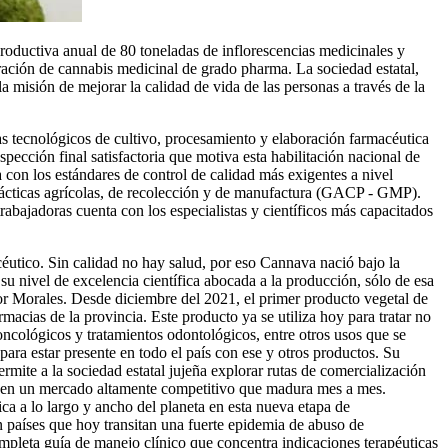
roductiva anual de 80 toneladas de inflorescencias medicinales y
oración de cannabis medicinal de grado pharma. La sociedad estatal,
 misión de mejorar la calidad de vida de las personas a través de la
s tecnológicos de cultivo, procesamiento y elaboración farmacéutica
ección final satisfactoria que motiva esta habilitación nacional de
on los estándares de control de calidad más exigentes a nivel
rácticas agrícolas, de recolección y de manufactura (GACP - GMP).
trabajadoras cuenta con los especialistas y científicos más capacitados
céutico. Sin calidad no hay salud, por eso Cannava nació bajo la
 su nivel de excelencia científica abocada a la producción, sólo de esa
or Morales. Desde diciembre del 2021, el primer producto vegetal de
ias de la provincia. Este producto ya se utiliza hoy para tratar no
oncológicos y tratamientos odontológicos, entre otros usos que se
ara estar presente en todo el país con ese y otros productos. Su
mite a la sociedad estatal jujeña explorar rutas de comercialización
ón, en un mercado altamente competitivo que madura mes a mes.
a a lo largo y ancho del planeta en esta nueva etapa de
en países que hoy transitan una fuerte epidemia de abuso de
mpleta guía de manejo clínico que concentra indicaciones terapéuticas