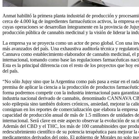
Anmat habilitó la primera planta industrial de producción y procesam
cerca de 4.000 kg de ingredientes farmacéuticos activos, la empresa e
cuyas operaciones se desarrollan íntegramente en la provincia de Jujuy
producción pública de cannabis medicinal y la visión de liderar la indu
La empresa ya se proyecta como un actor de peso global. Con una inve
más avanzados del país. Una exhaustiva auditoría técnica y regulatori
Cannava como establecimiento elaborador de cannabis medicinal, el p
internacional, tomando como base las regulaciones farmacéuticas nac
Esta es la principal diferencia con el resto de los proyectos que hoy e
del país.
“No sólo Jujuy sino que la Argentina como país pasa a estar en el rad
premisa de aplicar la ciencia a la producción de productos farmacéutico
forma podremos competir con la industria internacional para garantiz
industria nacional derivado de cannabis, denominado CANNAVA CBD10 y
solo epilepsia sino también dolores crónicos, ansiedad, mejorar la cal
consignan en los reportes de comercialización que elabora la empresa e
capacidad de producción anual de más de 1.5 millones de unidades de p
internacional. Será clave en este aspecto observar la evolución de su
Además del CBD y el THC, los más de 100 cannabinoides que produce la
redescubrimiento científico de su potencia terapéutica para mejorar la
medicamentos derivados del opio. El gobierno de Morales no solo puso