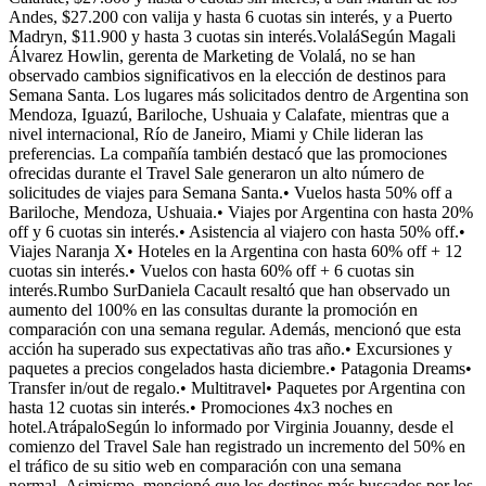
Andes, $27.200 con valija y hasta 6 cuotas sin interés, y a Puerto
Madryn, $11.900 y hasta 3 cuotas sin interés.VolaláSegún Magali
Álvarez Howlin, gerenta de Marketing de Volalá, no se han
observado cambios significativos en la elección de destinos para
Semana Santa. Los lugares más solicitados dentro de Argentina son
Mendoza, Iguazú, Bariloche, Ushuaia y Calafate, mientras que a
nivel internacional, Río de Janeiro, Miami y Chile lideran las
preferencias. La compañía también destacó que las promociones
ofrecidas durante el Travel Sale generaron un alto número de
solicitudes de viajes para Semana Santa.• Vuelos hasta 50% off a
Bariloche, Mendoza, Ushuaia.• Viajes por Argentina con hasta 20%
off y 6 cuotas sin interés.• Asistencia al viajero con hasta 50% off.•
Viajes Naranja X• Hoteles en la Argentina con hasta 60% off + 12
cuotas sin interés.• Vuelos con hasta 60% off + 6 cuotas sin
interés.Rumbo SurDaniela Cacault resaltó que han observado un
aumento del 100% en las consultas durante la promoción en
comparación con una semana regular. Además, mencionó que esta
acción ha superado sus expectativas año tras año.• Excursiones y
paquetes a precios congelados hasta diciembre.• Patagonia Dreams•
Transfer in/out de regalo.• Multitravel• Paquetes por Argentina con
hasta 12 cuotas sin interés.• Promociones 4x3 noches en
hotel.AtrápaloSegún lo informado por Virginia Jouanny, desde el
comienzo del Travel Sale han registrado un incremento del 50% en
el tráfico de su sitio web en comparación con una semana
normal. Asimismo, mencionó que los destinos más buscados por los