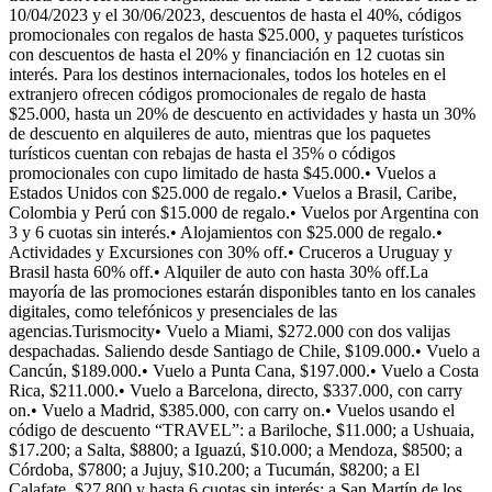
10/04/2023 y el 30/06/2023, descuentos de hasta el 40%, códigos
promocionales con regalos de hasta $25.000, y paquetes turísticos
con descuentos de hasta el 20% y financiación en 12 cuotas sin
interés. Para los destinos internacionales, todos los hoteles en el
extranjero ofrecen códigos promocionales de regalo de hasta
$25.000, hasta un 20% de descuento en actividades y hasta un 30%
de descuento en alquileres de auto, mientras que los paquetes
turísticos cuentan con rebajas de hasta el 35% o códigos
promocionales con cupo limitado de hasta $45.000.• Vuelos a
Estados Unidos con $25.000 de regalo.• Vuelos a Brasil, Caribe,
Colombia y Perú con $15.000 de regalo.• Vuelos por Argentina con
3 y 6 cuotas sin interés.• Alojamientos con $25.000 de regalo.•
Actividades y Excursiones con 30% off.• Cruceros a Uruguay y
Brasil hasta 60% off.• Alquiler de auto con hasta 30% off.La
mayoría de las promociones estarán disponibles tanto en los canales
digitales, como telefónicos y presenciales de las
agencias.Turismocity• Vuelo a Miami, $272.000 con dos valijas
despachadas. Saliendo desde Santiago de Chile, $109.000.• Vuelo a
Cancún, $189.000.• Vuelo a Punta Cana, $197.000.• Vuelo a Costa
Rica, $211.000.• Vuelo a Barcelona, directo, $337.000, con carry
on.• Vuelo a Madrid, $385.000, con carry on.• Vuelos usando el
código de descuento “TRAVEL”: a Bariloche, $11.000; a Ushuaia,
$17.200; a Salta, $8800; a Iguazú, $10.000; a Mendoza, $8500; a
Córdoba, $7800; a Jujuy, $10.200; a Tucumán, $8200; a El
Calafate, $27.800 y hasta 6 cuotas sin interés; a San Martín de los