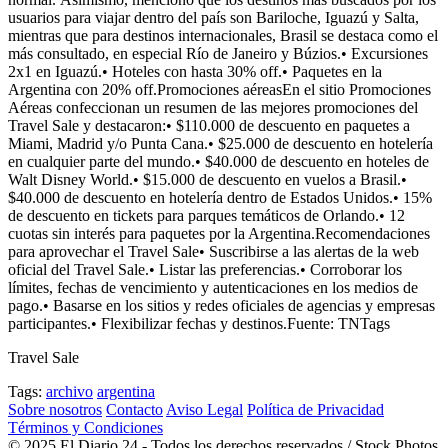
usuarios para viajar dentro del país son Bariloche, Iguazú y Salta,
mientras que para destinos internacionales, Brasil se destaca como el
más consultado, en especial Río de Janeiro y Búzios.• Excursiones
2x1 en Iguazú.• Hoteles con hasta 30% off.• Paquetes en la
Argentina con 20% off.Promociones aéreasEn el sitio Promociones
Aéreas confeccionan un resumen de las mejores promociones del
Travel Sale y destacaron:• $110.000 de descuento en paquetes a
Miami, Madrid y/o Punta Cana.• $25.000 de descuento en hotelería
en cualquier parte del mundo.• $40.000 de descuento en hoteles de
Walt Disney World.• $15.000 de descuento en vuelos a Brasil.•
$40.000 de descuento en hotelería dentro de Estados Unidos.• 15%
de descuento en tickets para parques temáticos de Orlando.• 12
cuotas sin interés para paquetes por la Argentina.Recomendaciones
para aprovechar el Travel Sale• Suscribirse a las alertas de la web
oficial del Travel Sale.• Listar las preferencias.• Corroborar los
límites, fechas de vencimiento y autenticaciones en los medios de
pago.• Basarse en los sitios y redes oficiales de agencias y empresas
participantes.• Flexibilizar fechas y destinos.Fuente: TNTags
Travel Sale
Tags:
archivo
argentina
Sobre nosotros
Contacto
Aviso Legal
Política de Privacidad
Términos y Condiciones
© 2025 El Diario 24 - Todos los derechos reservados / Stock Photos