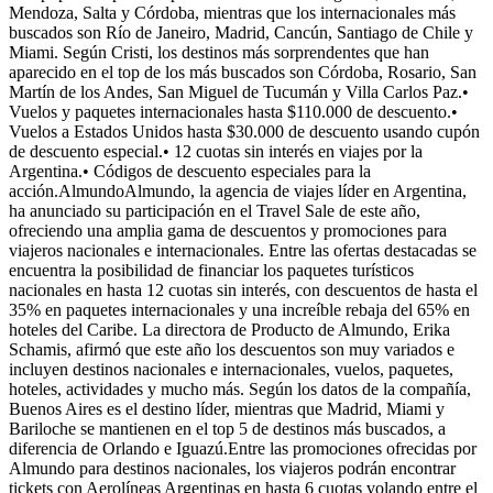
Mendoza, Salta y Córdoba, mientras que los internacionales más
buscados son Río de Janeiro, Madrid, Cancún, Santiago de Chile y
Miami. Según Cristi, los destinos más sorprendentes que han
aparecido en el top de los más buscados son Córdoba, Rosario, San
Martín de los Andes, San Miguel de Tucumán y Villa Carlos Paz.•
Vuelos y paquetes internacionales hasta $110.000 de descuento.•
Vuelos a Estados Unidos hasta $30.000 de descuento usando cupón
de descuento especial.• 12 cuotas sin interés en viajes por la
Argentina.• Códigos de descuento especiales para la
acción.AlmundoAlmundo, la agencia de viajes líder en Argentina,
ha anunciado su participación en el Travel Sale de este año,
ofreciendo una amplia gama de descuentos y promociones para
viajeros nacionales e internacionales. Entre las ofertas destacadas se
encuentra la posibilidad de financiar los paquetes turísticos
nacionales en hasta 12 cuotas sin interés, con descuentos de hasta el
35% en paquetes internacionales y una increíble rebaja del 65% en
hoteles del Caribe. La directora de Producto de Almundo, Erika
Schamis, afirmó que este año los descuentos son muy variados e
incluyen destinos nacionales e internacionales, vuelos, paquetes,
hoteles, actividades y mucho más. Según los datos de la compañía,
Buenos Aires es el destino líder, mientras que Madrid, Miami y
Bariloche se mantienen en el top 5 de destinos más buscados, a
diferencia de Orlando e Iguazú.Entre las promociones ofrecidas por
Almundo para destinos nacionales, los viajeros podrán encontrar
tickets con Aerolíneas Argentinas en hasta 6 cuotas volando entre el