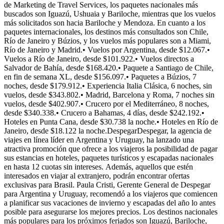
de Marketing de Travel Services, los paquetes nacionales más
buscados son Iguazú, Ushuaia y Bariloche, mientras que los vuelos
más solicitados son hacia Bariloche y Mendoza. En cuanto a los
paquetes internacionales, los destinos más consultados son Chile,
Río de Janeiro y Búzios, y los vuelos más populares son a Miami,
Río de Janeiro y Madrid.• Vuelos por Argentina, desde $12.067.•
Vuelos a Río de Janeiro, desde $101.922.• Vuelos directos a
Salvador de Bahía, desde $168.420.• Paquete a Santiago de Chile,
en fin de semana XL, desde $156.097.• Paquetes a Búzios, 7
noches, desde $179.912.• Experiencia Italia Clásica, 6 noches, sin
vuelos, desde $343.802.• Madrid, Barcelona y Roma, 7 noches sin
vuelos, desde $402.907.• Crucero por el Mediterráneo, 8 noches,
desde $340.338.• Crucero a Bahamas, 4 días, desde $242.192.•
Hoteles en Punta Cana, desde $30.738 la noche.• Hoteles en Río de
Janeiro, desde $18.122 la noche.DespegarDespegar, la agencia de
viajes en línea líder en Argentina y Uruguay, ha lanzado una
atractiva promoción que ofrece a los viajeros la posibilidad de pagar
sus estancias en hoteles, paquetes turísticos y escapadas nacionales
en hasta 12 cuotas sin intereses. Además, aquellos que estén
interesados en viajar al extranjero, podrán encontrar ofertas
exclusivas para Brasil. Paula Cristi, Gerente General de Despegar
para Argentina y Uruguay, recomendó a los viajeros que comiencen
a planificar sus vacaciones de invierno y escapadas del año lo antes
posible para asegurarse los mejores precios. Los destinos nacionales
más populares para los próximos feriados son Iguazú, Bariloche,