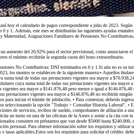
á hoy el calendario de pagos correspondiente a julio de 2023. Según
 0 y 1. Además, este mes se distribuirán las siguientes ayudas estatale
y Maternidad, Asignaciones Familiares de Pensiones No Contributiva
on un aumento del 20,92% para el sector previsional, como anunciaron e
ren el mínimo recibirán la segunda cuota del bono extraordinario.
Pensiones No Contributivas: DNI terminados en 0 y 1.Si aún no es su tur
3, los montos se establecen de la siguiente manera:• Aquellos titulare
ya suma total de todas sus prestaciones vigentes sea mayor a $70.938,2
titulares cuya suma total de todas sus prestaciones vigentes sea mayor
es vigentes sea mayor a $141.876,48 pero menor o igual a $146.876,48 re
sus prestaciones vigentes sea mayor a $146.876,48 no recibirán ningún re
os para iniciar el trámite de jubilación. • Para comenzar, deberás ing
ados seleccionando la opción "Trabajo > Consultar Historia Laboral". • 
ciones de servicios, recibos de sueldo, comprobantes de afiliación a un
licita un turno en una de las oficinas de la Anses y asiste a la cita con
sionados consisten en préstamos que van desde $5000 hasta $240.000, co
ión personal. Para obtener información sobre los requisitos y utilizar 
y tasas aplicables.Estos son los requisitos para solicitar el crédito: de