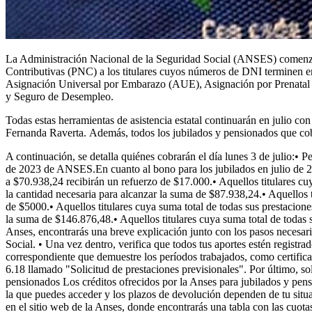
La Administración Nacional de la Seguridad Social (ANSES) comenzar
Contributivas (PNC) a los titulares cuyos números de DNI terminen en
Asignación Universal por Embarazo (AUE), Asignación por Prenatal 
y Seguro de Desempleo.
Todas estas herramientas de asistencia estatal continuarán en julio c
Fernanda Raverta. Además, todos los jubilados y pensionados que cob
A continuación, se detalla quiénes cobrarán el día lunes 3 de julio:• 
de 2023 de ANSES.En cuanto al bono para los jubilados en julio de 202
a $70.938,24 recibirán un refuerzo de $17.000.• Aquellos titulares cu
la cantidad necesaria para alcanzar la suma de $87.938,24.• Aquellos 
de $5000.• Aquellos titulares cuya suma total de todas sus prestacion
la suma de $146.876,48.• Aquellos titulares cuya suma total de todas 
Anses, encontrarás una breve explicación junto con los pasos necesari
Social. • Una vez dentro, verifica que todos tus aportes estén registr
correspondiente que demuestre los períodos trabajados, como certifica
6.18 llamado "Solicitud de prestaciones previsionales". Por último, so
pensionados Los créditos ofrecidos por la Anses para jubilados y pen
la que puedes acceder y los plazos de devolución dependen de tu situac
en el sitio web de la Anses, donde encontrarás una tabla con las cuotas 