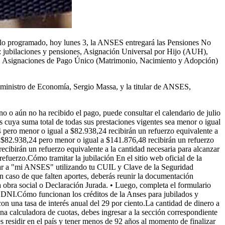
 lo programado, hoy lunes 3, la ANSES entregará las Pensiones No
s: jubilaciones y pensiones, Asignación Universal por Hijo (AUH),
s, Asignaciones de Pago Único (Matrimonio, Nacimiento y Adopción)
l ministro de Economía, Sergio Massa, y la titular de ANSES,
no o aún no ha recibido el pago, puede consultar el calendario de julio
s cuya suma total de todas sus prestaciones vigentes sea menor o igual
4 pero menor o igual a $82.938,24 recibirán un refuerzo equivalente a
 a $82.938,24 pero menor o igual a $141.876,48 recibirán un refuerzo
cibirán un refuerzo equivalente a la cantidad necesaria para alcanzar
fuerzo.Cómo tramitar la jubilación En el sitio web oficial de la
resar a "mi ANSES" utilizando tu CUIL y Clave de la Seguridad
En caso de que falten aportes, deberás reunir la documentación
a obra social o Declaración Jurada. • Luego, completa el formulario
 tu DNI.Cómo funcionan los créditos de la Anses para jubilados y
n una tasa de interés anual del 29 por ciento.La cantidad de dinero a
una calculadora de cuotas, debes ingresar a la sección correspondiente
bes residir en el país y tener menos de 92 años al momento de finalizar