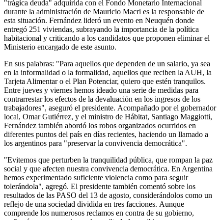
"trágica deuda" adquirida con el Fondo Monetario Internacional
durante la administración de Mauricio Macri es la responsable de
esta situación. Fernández lideró un evento en Neuquén donde
entregó 251 viviendas, subrayando la importancia de la política
habitacional y criticando a los candidatos que proponen eliminar el
Ministerio encargado de este asunto.
En sus palabras: "Para aquellos que dependen de un salario, ya sea
en la informalidad o la formalidad, aquellos que reciben la AUH, la
Tarjeta Alimentar o el Plan Potenciar, quiero que estén tranquilos.
Entre jueves y viernes hemos ideado una serie de medidas para
contrarrestar los efectos de la devaluación en los ingresos de los
trabajadores", aseguró el presidente. Acompañado por el gobernador
local, Omar Gutiérrez, y el ministro de Hábitat, Santiago Maggiotti,
Fernández también abordó los robos organizados ocurridos en
diferentes puntos del país en días recientes, haciendo un llamado a
los argentinos para "preservar la convivencia democrática".
"Evitemos que perturben la tranquilidad pública, que rompan la paz
social y que afecten nuestra convivencia democrática. En Argentina
hemos experimentado suficiente violencia como para seguir
tolerándola", agregó. El presidente también comentó sobre los
resultados de las PASO del 13 de agosto, considerándolos como un
reflejo de una sociedad dividida en tres facciones. Aunque
comprende los numerosos reclamos en contra de su gobierno,