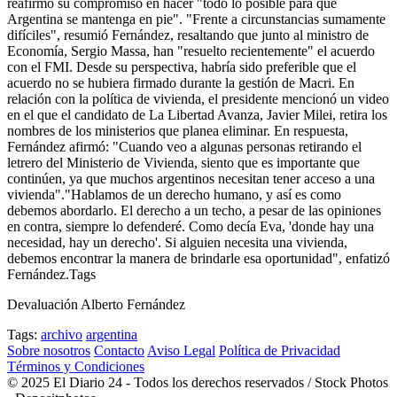
reafirmó su compromiso en hacer "todo lo posible para que
Argentina se mantenga en pie". "Frente a circunstancias sumamente
difíciles", resumió Fernández, resaltando que junto al ministro de
Economía, Sergio Massa, han "resuelto recientemente" el acuerdo
con el FMI. Desde su perspectiva, habría sido preferible que el
acuerdo no se hubiera firmado durante la gestión de Macri. En
relación con la política de vivienda, el presidente mencionó un video
en el que el candidato de La Libertad Avanza, Javier Milei, retira los
nombres de los ministerios que planea eliminar. En respuesta,
Fernández afirmó: "Cuando veo a algunas personas retirando el
letrero del Ministerio de Vivienda, siento que es importante que
continúen, ya que muchos argentinos necesitan tener acceso a una
vivienda"."Hablamos de un derecho humano, y así es como
debemos abordarlo. El derecho a un techo, a pesar de las opiniones
en contra, siempre lo defenderé. Como decía Eva, 'donde hay una
necesidad, hay un derecho'. Si alguien necesita una vivienda,
debemos encontrar la manera de brindarle esa oportunidad", enfatizó
Fernández.Tags
Devaluación Alberto Fernández
Tags:
archivo
argentina
Sobre nosotros
Contacto
Aviso Legal
Política de Privacidad
Términos y Condiciones
© 2025 El Diario 24 - Todos los derechos reservados / Stock Photos