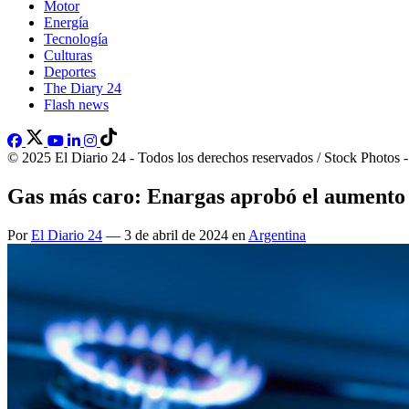
Motor
Energía
Tecnología
Culturas
Deportes
The Diary 24
Flash news
© 2025 El Diario 24 - Todos los derechos reservados / Stock Photos 
Gas más caro: Enargas aprobó el aumento 
Por
El Diario 24
— 3 de abril de 2024 en
Argentina