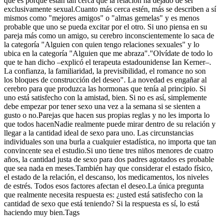
que es porque están tan cerca que la relación ha dejado de ser
exclusivamente sexual.Cuanto más cerca estén, más se describen a sí
mismos como "mejores amigos" o "almas gemelas" y es menos
probable que uno se pueda excitar por el otro. Si uno piensa en su
pareja más como un amigo, su cerebro inconscientemente lo saca de
la categoría "Alguien con quien tengo relaciones sexuales" y lo
ubica en la categoría "Alguien que me abraza"."Olvídate de todo lo
que te han dicho –explicó el terapeuta estadounidense Ian Kerner–.
La confianza, la familiaridad, la previsibilidad, el romance no son
los bloques de construcción del deseo". La novedad es engañar al
cerebro para que produzca las hormonas que tenía al principio. Si
uno está satisfecho con la amistad, bien. Si no es así, simplemente
debe empezar por tener sexo una vez a la semana si se sienten a
gusto o no.Parejas que hacen sus propias reglas y no les importa lo
que todos hacenNadie realmente puede mirar dentro de su relación y
llegar a la cantidad ideal de sexo para uno. Las circunstancias
individuales son una burla a cualquier estadística, no importa que tan
convincente sea el estudio.Si uno tiene tres niños menores de cuatro
años, la cantidad justa de sexo para dos padres agotados es probable
que sea nada en meses.También hay que considerar el estado físico,
el estado de la relación, el descanso, los medicamentos, los niveles
de estrés. Todos esos factores afectan el deseo.La única pregunta
que realmente necesita respuesta es: ¿usted está satisfecho con la
cantidad de sexo que está teniendo? Si la respuesta es sí, lo está
haciendo muy bien.Tags