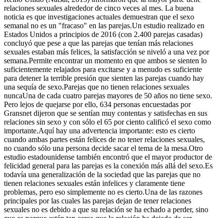
relaciones sexuales alrededor de cinco veces al mes. La buena
noticia es que investigaciones actuales demuestran que el sexo
semanal no es un "fracaso" en las parejas.Un estudio realizado en
Estados Unidos a principios de 2016 (con 2.400 parejas casadas)
concluyó que pese a que las parejas que tenían más relaciones
sexuales estaban más felices, la satisfacción se niveló a una vez por
semana.Permite encontrar un momento en que ambos se sienten lo
suficientemente relajados para excitarse y a menudo es suficiente
para detener la terrible presión que sienten las parejas cuando hay
una sequía de sexo.Parejas que no tienen relaciones sexuales
nuncaUna de cada cuatro parejas mayores de 50 años no tiene sexo.
Pero lejos de quejarse por ello, 634 personas encuestadas por
Gransnet dijeron que se sentían muy contentas y satisfechas en sus
relaciones sin sexo y con sólo el 65 por ciento calificó el sexo como
importante.Aquí hay una advertencia importante: esto es cierto
cuando ambas partes están felices de no tener relaciones sexuales,
no cuando sólo una persona decide sacar el tema de la mesa.Otro
estudio estadounidense también encontró que el mayor productor de
felicidad general para las parejas es la conexión más allá del sexo.Es
todavía una generalización de la sociedad que las parejas que no
tienen relaciones sexuales están infelices y claramente tiene
problemas, pero eso simplemente no es cierto.Una de las razones
principales por las cuales las parejas dejan de tener relaciones
sexuales no es debido a que su relación se ha echado a perder, sino