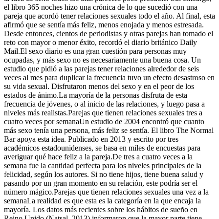
el libro 365 noches hizo una crónica de lo que sucedió con una
pareja que acordó tener relaciones sexuales todo el año. Al final, esta
afirmó que se sentía más feliz, menos enojada y menos estresada.
Desde entonces, cientos de periodistas y otras parejas han tomado el
reto con mayor o menor éxito, recordó el diario británico Daily
Mail.El sexo diario es una gran cuestión para personas muy
ocupadas, y más sexo no es necesariamente una buena cosa. Un
estudio que pidió a las parejas tener relaciones alrededor de seis
veces al mes para duplicar la frecuencia tuvo un efecto desastroso en
su vida sexual. Disfrutaron menos del sexo y en el peor de los
estados de ánimo.La mayoría de la personas disfruta de esta
frecuencia de jóvenes, o al inicio de las relaciones, y luego pasa a
niveles más realistas.Parejas que tienen relaciones sexuales tres a
cuatro veces por semanaUn estudio de 2004 encontró que cuanto
más sexo tenía una persona, más feliz se sentía. El libro The Normal
Bar apoya esta idea. Publicado en 2013 y escrito por tres
académicos estadounidenses, se basa en miles de encuestas para
averiguar qué hace feliz a la pareja.De tres a cuatro veces a la
semana fue la cantidad perfecta para los niveles principales de la
felicidad, según los autores. Si no tiene hijos, tiene buena salud y
pasando por un gran momento en su relación, este podría ser el
número mágico.Parejas que tienen relaciones sexuales una vez a la
semanaLa realidad es que esta es la categoría en la que encaja la
mayoría. Los datos más recientes sobre los hábitos de sueño en
Reino Unido (Natsal, 2013) informaron que la mayor parte tiene