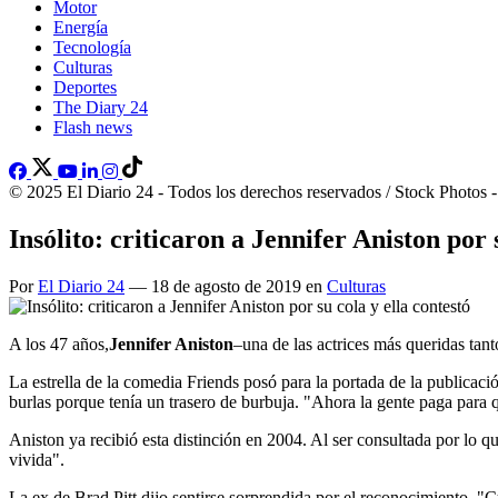
Motor
Energía
Tecnología
Culturas
Deportes
The Diary 24
Flash news
© 2025 El Diario 24 - Todos los derechos reservados / Stock Photos 
Insólito: criticaron a Jennifer Aniston por 
Por
El Diario 24
— 18 de agosto de 2019 en
Culturas
A los 47 años,
Jennifer Aniston
–una de las actrices más queridas tan
La estrella de la comedia Friends posó para la portada de la publica
burlas porque tenía un trasero de burbuja. "Ahora la gente paga para qu
Aniston ya recibió esta distinción en 2004. Al ser consultada por lo 
vivida".
La ex de Brad Pitt dijo sentirse sorprendida por el reconocimiento. 