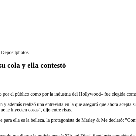
- Depositphotos
su cola y ella contestó
to por el público como por la industria del Hollywood– fue elegida com
ción y además realizó una entrevista en la que aseguró que ahora acept
e le inyecten cosas", dijo entre risas.
que para ella es la belleza, la protagonista de Marley & Me declaró: "C
"Cuando me dieron la noticia pensé: 'Oh, mi Dios'. Sentí esta emoción d