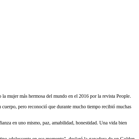
o la mujer más hermosa del mundo en el 2016 por la revista People.
a su cuerpo, pero reconoció que durante mucho tiempo recibió muchas
onfianza en uno mismo, paz, amabilidad, honestidad. Una vida bien
e tipo adolescente en ese momento", declaró la ganadora de un Golden