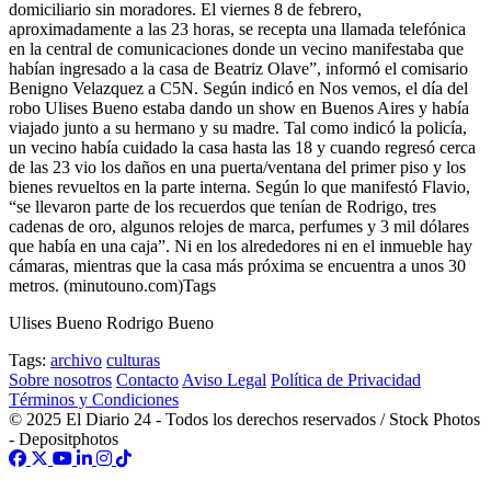
domiciliario sin moradores. El viernes 8 de febrero,
aproximadamente a las 23 horas, se recepta una llamada telefónica
en la central de comunicaciones donde un vecino manifestaba que
habían ingresado a la casa de Beatriz Olave”, informó el comisario
Benigno Velazquez a C5N. Según indicó en Nos vemos, el día del
robo Ulises Bueno estaba dando un show en Buenos Aires y había
viajado junto a su hermano y su madre. Tal como indicó la policía,
un vecino había cuidado la casa hasta las 18 y cuando regresó cerca
de las 23 vio los daños en una puerta/ventana del primer piso y los
bienes revueltos en la parte interna. Según lo que manifestó Flavio,
“se llevaron parte de los recuerdos que tenían de Rodrigo, tres
cadenas de oro, algunos relojes de marca, perfumes y 3 mil dólares
que había en una caja”. Ni en los alrededores ni en el inmueble hay
cámaras, mientras que la casa más próxima se encuentra a unos 30
metros. (minutouno.com)Tags
Ulises Bueno Rodrigo Bueno
Tags:
archivo
culturas
Sobre nosotros
Contacto
Aviso Legal
Política de Privacidad
Términos y Condiciones
© 2025 El Diario 24 - Todos los derechos reservados / Stock Photos
- Depositphotos