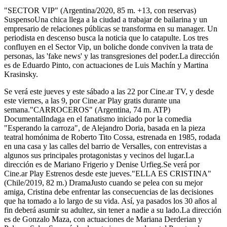
"SECTOR VIP" (Argentina/2020, 85 m. +13, con reservas)
SuspensoUna chica llega a la ciudad a trabajar de bailarina y un
empresario de relaciones públicas se transforma en su manager. Un
periodista en descenso busca la noticia que lo catapulte. Los tres
confluyen en el Sector Vip, un boliche donde conviven la trata de
personas, las 'fake news' y las transgresiones del poder.La dirección
es de Eduardo Pinto, con actuaciones de Luis Machín y Martina
Krasinsky.
Se verá este jueves y este sábado a las 22 por Cine.ar TV, y desde
este viernes, a las 9, por Cine.ar Play gratis durante una
semana."CARROCEROS" (Argentina, 74 m. ATP)
DocumentalIndaga en el fanatismo iniciado por la comedia
"Esperando la carroza", de Alejandro Doria, basada en la pieza
teatral homónima de Roberto Tito Cossa, estrenada en 1985, rodada
en una casa y las calles del barrio de Versalles, con entrevistas a
algunos sus principales protagonistas y vecinos del lugar.La
dirección es de Mariano Frigerio y Denise Urfieg.Se verá por
Cine.ar Play Estrenos desde este jueves."ELLA ES CRISTINA"
(Chile/2019, 82 m.) DramaJusto cuando se pelea con su mejor
amiga, Cristina debe enfrentar las consecuencias de las decisiones
que ha tomado a lo largo de su vida. Así, ya pasados los 30 años al
fin deberá asumir su adultez, sin tener a nadie a su lado.La dirección
es de Gonzalo Maza, con actuaciones de Mariana Derderian y