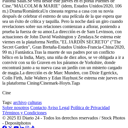
Paloma Salas.Se verá desde este jueves en el portal Puentes de
Cine."MALCOLM & MARIE" (idem, Estados Unidos/2020, 106
m.) Drama/RománticaUn cineasta regresa a casa con su novia
después de celebrar el estreno de una película de la que espera que
sea un éxito de crítica y taquilla. Pero la noche dará un giro cuando
revelaciones sobre sus relaciones comienzan a aflorar, poniendo a
prueba la fuerza de su amor.La dirección es de Sam Levinson, con
actuaciones de John David Washington y Zendaya.Se estrena este
viernes en la plataforma Netflix."EL JARDÍN SECRETO" ("The
Secret Garden", Gran Bretaña-Estados Unidos-Francia-China/2020,
99 m.) Fantástica.Tras la muerte de sus padres por un conflicto
bélico en la India, Mary, una niña de diez años, se ve obligada a ir a
convivir con su tío Graven en los páramos de Yorkshire, donde
encontrará junto a su nueva casa un jardín con un misterio cargado
de magia.La dirección es de Marc Munden, con Dixie Egerickx,
Colín Firth, Julie Walters y Edan Hayhust.Se estrena este jueves en
la plataforma Cining/Cinemark-Hoyts.Tags
Cine
Tags:
archivo
culturas
Sobre nosotros
Contacto
Aviso Legal
Política de Privacidad
Términos y Condiciones
© 2025 El Diario 24 - Todos los derechos reservados / Stock Photos
- Depositphotos