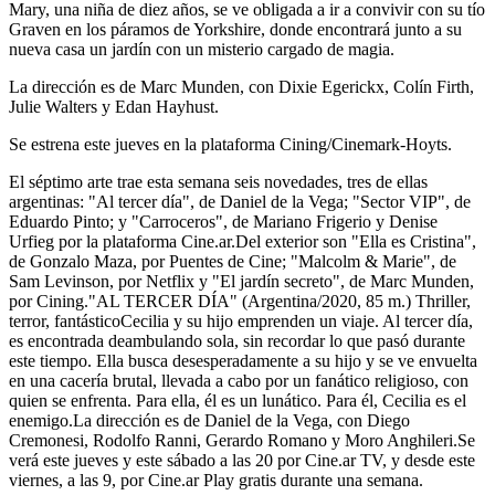
Mary, una niña de diez años, se ve obligada a ir a convivir con su tío
Graven en los páramos de Yorkshire, donde encontrará junto a su
nueva casa un jardín con un misterio cargado de magia.
La dirección es de Marc Munden, con Dixie Egerickx, Colín Firth,
Julie Walters y Edan Hayhust.
Se estrena este jueves en la plataforma Cining/Cinemark-Hoyts.
El séptimo arte trae esta semana seis novedades, tres de ellas
argentinas: "Al tercer día", de Daniel de la Vega; "Sector VIP", de
Eduardo Pinto; y "Carroceros", de Mariano Frigerio y Denise
Urfieg por la plataforma Cine.ar.Del exterior son "Ella es Cristina",
de Gonzalo Maza, por Puentes de Cine; "Malcolm & Marie", de
Sam Levinson, por Netflix y "El jardín secreto", de Marc Munden,
por Cining."AL TERCER DÍA" (Argentina/2020, 85 m.) Thriller,
terror, fantásticoCecilia y su hijo emprenden un viaje. Al tercer día,
es encontrada deambulando sola, sin recordar lo que pasó durante
este tiempo. Ella busca desesperadamente a su hijo y se ve envuelta
en una cacería brutal, llevada a cabo por un fanático religioso, con
quien se enfrenta. Para ella, él es un lunático. Para él, Cecilia es el
enemigo.La dirección es de Daniel de la Vega, con Diego
Cremonesi, Rodolfo Ranni, Gerardo Romano y Moro Anghileri.Se
verá este jueves y este sábado a las 20 por Cine.ar TV, y desde este
viernes, a las 9, por Cine.ar Play gratis durante una semana.