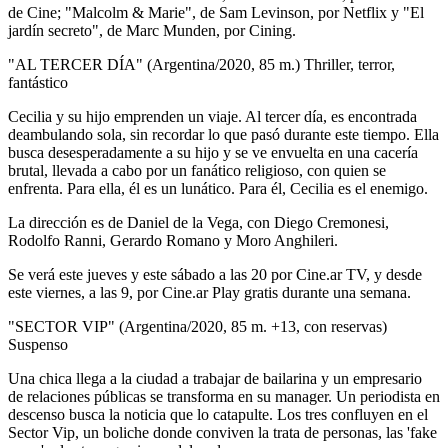
de Cine; "Malcolm & Marie", de Sam Levinson, por Netflix y "El
jardín secreto", de Marc Munden, por Cining.
"AL TERCER DÍA" (Argentina/2020, 85 m.) Thriller, terror,
fantástico
Cecilia y su hijo emprenden un viaje. Al tercer día, es encontrada
deambulando sola, sin recordar lo que pasó durante este tiempo. Ella
busca desesperadamente a su hijo y se ve envuelta en una cacería
brutal, llevada a cabo por un fanático religioso, con quien se
enfrenta. Para ella, él es un lunático. Para él, Cecilia es el enemigo.
La dirección es de Daniel de la Vega, con Diego Cremonesi,
Rodolfo Ranni, Gerardo Romano y Moro Anghileri.
Se verá este jueves y este sábado a las 20 por Cine.ar TV, y desde
este viernes, a las 9, por Cine.ar Play gratis durante una semana.
"SECTOR VIP" (Argentina/2020, 85 m. +13, con reservas)
Suspenso
Una chica llega a la ciudad a trabajar de bailarina y un empresario
de relaciones públicas se transforma en su manager. Un periodista en
descenso busca la noticia que lo catapulte. Los tres confluyen en el
Sector Vip, un boliche donde conviven la trata de personas, las 'fake