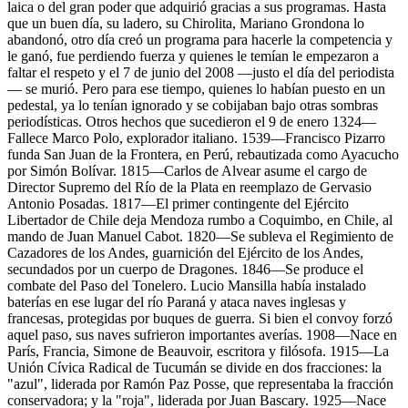
laica o del gran poder que adquirió gracias a sus programas. Hasta
que un buen día, su ladero, su Chirolita, Mariano Grondona lo
abandonó, otro día creó un programa para hacerle la competencia y
le ganó, fue perdiendo fuerza y quienes le temían le empezaron a
faltar el respeto y el 7 de junio del 2008 —justo el día del periodista
— se murió. Pero para ese tiempo, quienes lo habían puesto en un
pedestal, ya lo tenían ignorado y se cobijaban bajo otras sombras
periodísticas. Otros hechos que sucedieron el 9 de enero 1324—
Fallece Marco Polo, explorador italiano. 1539—Francisco Pizarro
funda San Juan de la Frontera, en Perú, rebautizada como Ayacucho
por Simón Bolívar. 1815—Carlos de Alvear asume el cargo de
Director Supremo del Río de la Plata en reemplazo de Gervasio
Antonio Posadas. 1817—El primer contingente del Ejército
Libertador de Chile deja Mendoza rumbo a Coquimbo, en Chile, al
mando de Juan Manuel Cabot. 1820—Se subleva el Regimiento de
Cazadores de los Andes, guarnición del Ejército de los Andes,
secundados por un cuerpo de Dragones. 1846—Se produce el
combate del Paso del Tonelero. Lucio Mansilla había instalado
baterías en ese lugar del río Paraná y ataca naves inglesas y
francesas, protegidas por buques de guerra. Si bien el convoy forzó
aquel paso, sus naves sufrieron importantes averías. 1908—Nace en
París, Francia, Simone de Beauvoir, escritora y filósofa. 1915—La
Unión Cívica Radical de Tucumán se divide en dos fracciones: la
"azul", liderada por Ramón Paz Posse, que representaba la fracción
conservadora; y la "roja", liderada por Juan Bascary. 1925—Nace