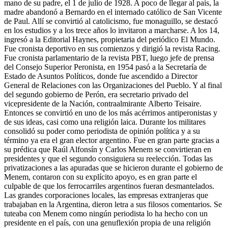
mano de su padre, el 1 de julio de 1928. A poco de llegar al país, la
madre abandonó a Bernardo en el internado católico de San Vicente
de Paul. Allí se convirtió al catolicismo, fue monaguillo, se destacó
en los estudios y a los trece años lo invitaron a marcharse. A los 14,
ingresó a la Editorial Haynes, propietaria del periódico El Mundo.
Fue cronista deportivo en sus comienzos y dirigió la revista Racing.
Fue cronista parlamentario de la revista PBT, luego jefe de prensa
del Consejo Superior Peronista, en 1954 pasó a la Secretaría de
Estado de Asuntos Políticos, donde fue ascendido a Director
General de Relaciones con las Organizaciones del Pueblo. Y al final
del segundo gobierno de Perón, era secretario privado del
vicepresidente de la Nación, contraalmirante Alberto Teisaire.
Entonces se convirtió en uno de los más acérrimos antiperonistas y
de sus ideas, casi como una religión laica. Durante los militares
consolidó su poder como periodista de opinión política y a su
término ya era el gran elector argentino. Fue en gran parte gracias a
su prédica que Raúl Alfonsín y Carlos Menem se convirtieran en
presidentes y que el segundo consiguiera su reelección. Todas las
privatizaciones a las apuradas que se hicieron durante el gobierno de
Menem, contaron con su explícito apoyo, es en gran parte el
culpable de que los ferrocarriles argentinos fueran desmantelados.
Las grandes corporaciones locales, las empresas extranjeras que
trabajaban en la Argentina, dieron letra a sus filosos comentarios. Se
tuteaba con Menem como ningún periodista lo ha hecho con un
presidente en el país, con una genuflexión propia de una religión