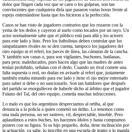
dolor que fingen cada vez que se caen o los golpean, son tan
convincentes que cualquiera diría que pasaron varias horas frente al
espejo entrenándose hasta que los hicieron a la perfección.
Casos se han visto de jugadores contrarios que los rozaron con la
yema de los dedos y cayeron al suelo como tocados por un rayo. Un
actor normalmente sabe que el público está para allá y los actores
para este lado y listo. Pero los futbolistas deben controlar que los
simpatizantes rivales no se den cuenta, tampoco los jugadores del
otro equipo ni el referí, los jueces de línea, las cámaras de la cancha.
Y también son canas o, para son vigilantes, buchones, batilanas,
para peor, maleducados, pues hacen algo que las madres de antes
tenían prohibido, señalan con el dedo. Cuando un rival comete una
falta supuesta o real, no dudan en avisarle al referí que, justamente
también estaba mirando para ese lado y tiene el ojo mejor entrenado
para saber si debe o no sancionarlo. Son tan batidores que después
del partido se enorgullecen de haberle dicho al árbitro que el jugador
Fulano del Tal, del otro equipo, cometía muchas infracciones.
Lo malo es que los argentinos despreciamos al ortiba, al que
denuncia a la policía a quien cometió un delito. Lo tenemos como
una mala persona, un ser rastrero, vil, despreciable, innoble. Pero
aplaudimos a estos buches, los hacemos ídolos y hasta compramos
posters con su figura. Si su hijo pequeño, doña, tiene inclinación por
la actuación, ya sabe, lo inscribe en una escuela de teatro o lo manda