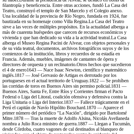
ﬁlantropía y beneﬁcencia. Entre otras acciones, fundó La Casa del
Teatro, construyó el templo de San Marcelo y el Colegio anexo.
Una localidad de la provincia de Río Negro, fundada en 1924, fue
bautizada en su homenaje como Villa Regina.La Casa del Teatro
sirve a las veces de múltiples propósitos. En la actualidad alberga a
más de cuarenta huéspedes que carecen de recursos económicos y
vivienda y que han dedicado su vida a la actividad teatral.La Casa
alberga el Museo Regina Pacini de Alvear, con objetos personales y
de su vida teatral, documentos, archivos fotográficos suyos y de los
comienzos de la institución, libros y recuerdos de su estadía en
Francia. Además, muebles, imágenes de cantantes de ópera y
directores de orquesta y un reclinatorio.Otros hechos que sucedieron
el 4 de enero1643 — Nace Isaac Newton, científico y matemático
inglés.1817 — José Gervasio de Artigas es derrotado por los
portugueses en el actual territorio de Uruguay.1822 — Se prohíben
las corridas de toros en Buenos Aires sin permiso policial.1831 —
Buenos Aires, Santa Fe, Entre Ríos y Corrientes firman el Pacto
Federal o Liga del Litoral, coalición ofensiva y defensiva contra la
Liga Unitaria o Liga del Interior.1837 — Fallece trágicamente en el
Perú el capitán de Navío Hipólito Bouchard.1870 — Aparece el
primer número del periódico "La Nación", dirigido por Bartolomé
Mitre.1878 — Tras la muerte de Adolfo Alsina, Nicolás Avellaneda
nombra a Julio Roca ministro de guerra.1887 — Llegan a Tucumán,
desde Córdoba, cuatro vagones de cal destinados al blanqueo de