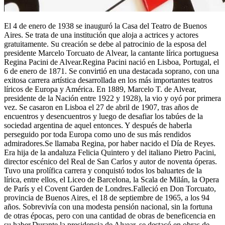
El 4 de enero de 1938 se inauguró la Casa del Teatro de Buenos
Aires. Se trata de una institución que aloja a actrices y actores
gratuitamente. Su creación se debe al patrocinio de la esposa del
presidente Marcelo Torcuato de Alvear, la cantante lírica portuguesa
Regina Pacini de Alvear.Regina Pacini nació en Lisboa, Portugal, el
6 de enero de 1871. Se convirtió en una destacada soprano, con una
exitosa carrera artística desarrollada en los más importantes teatros
líricos de Europa y América. En 1889, Marcelo T. de Alvear,
presidente de la Nación entre 1922 y 1928), la vio y oyó por primera
vez. Se casaron en Lisboa el 27 de abril de 1907, tras años de
encuentros y desencuentros y luego de desafiar los tabúes de la
sociedad argentina de aquel entonces. Y después de haberla
perseguido por toda Europa como uno de sus más rendidos
admiradores.Se llamaba Regina, por haber nacido el Día de Reyes.
Era hija de la andaluza Felicia Quintero y del italiano Pietro Pacini,
director escénico del Real de San Carlos y autor de noventa óperas.
Tuvo una prolífica carrera y conquistó todos los baluartes de la
lírica, entre ellos, el Liceo de Barcelona, la Scala de Milán, la Opera
de París y el Covent Garden de Londres.Falleció en Don Torcuato,
provincia de Buenos Aires, el 18 de septiembre de 1965, a los 94
años. Sobrevivía con una modesta pensión nacional, sin la fortuna
de otras épocas, pero con una cantidad de obras de beneficencia en
su haber.Durante la presidencia de Alvear, se destacó en obras de