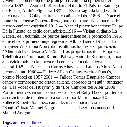
viviendas, con el objeto de protegerlas contra la epidemia del
cólera.1893 — Asume la dirección del diario El País, de Santiago
del Estero, Andrés Figueroa.1895 — Es consagrada la iglesia de
cinco naves en Cafayate, tras cinco años de labor.1896 — Nace el
pintor bonaerense Roberto Rossi, autor de naturalezas muertas de
intenso carácter espiritual.1912 — Nace el pintor bonaerense Felipe
De la Fuente, de estilo costumbrista.1916 — Visitan el diario La
Gaceta, de Tucumán, los peritos mercantiles de la promoción 1915,
entre ellos la primera mujer egresada: Albina Bueris.1916 — La
Empresa Villarrubia Norry da los últimos toques a su publicación
“Álbum del Centenario”.1926 — Los propietarios de la Empresa
Telefónica de Tucumán, Ramón Palisa y Antonio Redomero, libran
al servicio público la nueva red con el sistema de batería
central.1929 — Nace Juan Carlos Altavista en Buenos Aires. Actor
y comediante.1960 — Fallece Albert Camus, escritor francés,
premio Nobel en 1957.2001 — Fallece Tomas Estanislao Campos,
cantor y compositor de origen salteño, apodado el "Tutú", fundador
de "Las Voces del Huayra" y de "Los Cantores del Alba".2008 —
Por primera vez en su historia, se cancela el Rally Dakar, por temor
a ser víctima de un atentado a su paso por Mauritania.2010 —
Fallece Roberto Sánchez, cantante, más conocido como
“Sandro”.Juan Manuel Aragón Leer más notas de Juan
Manuel Aragón
Tags:
archivo
culturas