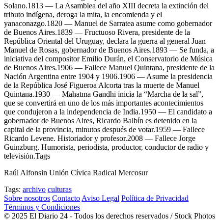
Solano.1813 — La Asamblea del año XIII decreta la extinción del
tributo indígena, deroga la mita, la encomienda y el
yanaconazgo.1820 — Manuel de Sarratea asume como gobernador
de Buenos Aires.1839 — Fructuoso Rivera, presidente de la
República Oriental del Uruguay, declara la guerra al general Juan
Manuel de Rosas, gobernador de Buenos Aires.1893 — Se funda, a
iniciativa del compositor Emilio Durán, el Conservatorio de Música
de Buenos Aires.1906 — Fallece Manuel Quintana, presidente de la
Nación Argentina entre 1904 y 1906.1906 — Asume la presidencia
de la República José Figueroa Alcorta tras la muerte de Manuel
Quintana.1930 — Mahatma Gandhi inicia la “Marcha de la sal”,
que se convertirá en uno de los más importantes acontecimientos
que condujeron a la independencia de India.1950 — El candidato a
gobernador de Buenos Aires, Ricardo Balbín es detenido en la
capital de la provincia, minutos después de votar.1959 — Fallece
Ricardo Levene. Historiador y profesor.2008 — Fallece Jorge
Guinzburg. Humorista, periodista, productor, conductor de radio y
televisión.Tags
Raúl Alfonsin Unión Cívica Radical Mercosur
Tags:
archivo
culturas
Sobre nosotros
Contacto
Aviso Legal
Política de Privacidad
Términos y Condiciones
© 2025 El Diario 24 - Todos los derechos reservados / Stock Photos