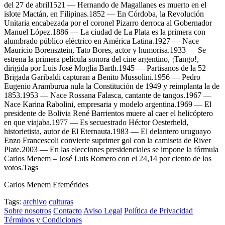
del 27 de abril1521 — Hernando de Magallanes es muerto en el
islote Mactán, en Filipinas.1852 — En Córdoba, la Revolución
Unitaria encabezada por el coronel Pizarro derroca al Gobernador
Manuel López.1886 — La ciudad de La Plata es la primera con
alumbrado público eléctrico en América Latina.1927 — Nace
Mauricio Borensztein, Tato Bores, actor y humorisa.1933 — Se
estrena la primera película sonora del cine argentino, ¡Tango!,
dirigida por Luis José Moglia Barth.1945 — Partisanos de la 52
Brigada Garibaldi capturan a Benito Mussolini.1956 — Pedro
Eugenio Aramburua nula la Constitución de 1949 y reimplanta la de
1853.1953 — Nace Rossana Falasca, cantante de tangos.1967 —
Nace Karina Rabolini, empresaria y modelo argentina.1969 — El
presidente de Bolivia René Barrientos muere al caer el helicóptero
en que viajaba.1977 — Es secuestrado Héctor Oesterheld,
historietista, autor de El Eternauta.1983 — El delantero uruguayo
Enzo Francescoli convierte suprimer gol con la camiseta de River
Plate.2003 — En las elecciones presidenciales se impone la fórmula
Carlos Menem – José Luis Romero con el 24,14 por ciento de los
votos.Tags
Carlos Menem Efemérides
Tags:
archivo
culturas
Sobre nosotros
Contacto
Aviso Legal
Política de Privacidad
Términos y Condiciones