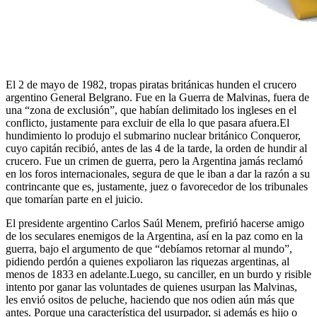
El 2 de mayo de 1982, tropas piratas británicas hunden el crucero
argentino General Belgrano. Fue en la Guerra de Malvinas, fuera de
una “zona de exclusión”, que habían delimitado los ingleses en el
conflicto, justamente para excluir de ella lo que pasara afuera.El
hundimiento lo produjo el submarino nuclear británico Conqueror,
cuyo capitán recibió, antes de las 4 de la tarde, la orden de hundir al
crucero. Fue un crimen de guerra, pero la Argentina jamás reclamó
en los foros internacionales, segura de que le iban a dar la razón a su
contrincante que es, justamente, juez o favorecedor de los tribunales
que tomarían parte en el juicio.
El presidente argentino Carlos Saúl Menem, prefirió hacerse amigo
de los seculares enemigos de la Argentina, así en la paz como en la
guerra, bajo el argumento de que “debíamos retornar al mundo”,
pidiendo perdón a quienes expoliaron las riquezas argentinas, al
menos de 1833 en adelante.Luego, su canciller, en un burdo y risible
intento por ganar las voluntades de quienes usurpan las Malvinas,
les envió ositos de peluche, haciendo que nos odien aún más que
antes. Porque una característica del usurpador, si además es hijo o