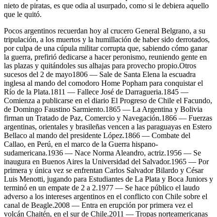
nieto de piratas, es que odia al usurpado, como si le debiera aquello
que le quitó.
Pocos argentinos recuerdan hoy al crucero General Belgrano, a su
tripulación, a los muertos y la humillación de haber sido derrotados,
por culpa de una cúpula militar corrupta que, sabiendo cómo ganar
la guerra, prefirió dedicarse a hacer peronismo, reuniendo gente en
las plazas y quitándoles sus alhajas para provecho propio.Otros
sucesos del 2 de mayo1806 — Sale de Santa Elena la escuadra
inglesa al mando del comodoro Home Popham para conquistar el
Río de la Plata.1811 — Fallece José de Darragueria.1845 —
Comienza a publicarse en el diario El Progreso de Chile el Facundo,
de Domingo Faustino Sarmiento.1865 — La Argentina y Bolivia
firman un Tratado de Paz, Comercio y Navegación.1866 — Fuerzas
argentinas, orientales y brasileñas vencen a las paraguayas en Estero
Bellaco al mando del presidente López.1866 — Combate del
Callao, en Perú, en el marco de la Guerra hispano-
sudamericana.1936 — Nace Norma Aleandro, actriz.1956 — Se
inaugura en Buenos Aires la Universidad del Salvador.1965 — Por
primera y única vez se enfrentan Carlos Salvador Bilardo y César
Luis Menotti, jugando para Estudiantes de La Plata y Boca Juniors y
terminó en un empate de 2 a 2.1977 — Se hace público el laudo
adverso a los intereses argentinos en el conflicto con Chile sobre el
canal de Beagle.2008 — Entra en erupción por primera vez el
volcán Chaitén, en el sur de Chile.2011 — Tropas norteamericanas