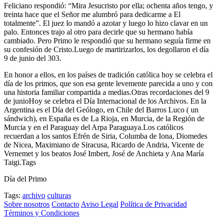
Feliciano respondió: “Mira Jesucristo por ella; ochenta años tengo, y
treinta hace que el Señor me alumbró para dedicarme a El
totalmente”. El juez lo mandó a azotar y luego lo hizo clavar en un
palo. Entonces trajo al otro para decirle que su hermano había
cambiado. Pero Primo le respondió que su hermano seguía firme en
su confesión de Cristo.Luego de martirizarlos, los degollaron el día
9 de junio del 303.
En honor a ellos, en los países de tradición católica hoy se celebra el
día de los primos, que son esa gente levemente parecida a uno y con
una historia familiar compartida a medias.Otras recordaciones del 9
de junioHoy se celebra el Día Internacional de los Archivos. En la
Argentina es el Día del Geólogo, en Chile del Barros Luco ( un
sándwich), en España es de La Rioja, en Murcia, de la Región de
Murcia y en el Paraguay del Arpa Paraguaya.Los católicos
recuerdan a los santos Efrén de Siria, Columba de Iona, Diomedes
de Nicea, Maximiano de Siracusa, Ricardo de Andria, Vicente de
Vernemet y los beatos José Imbert, José de Anchieta y Ana María
Taigi.Tags
Día del Primo
Tags:
archivo
culturas
Sobre nosotros
Contacto
Aviso Legal
Política de Privacidad
Términos y Condiciones