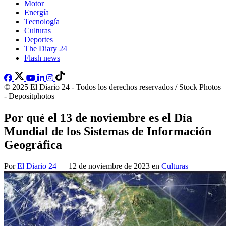
Motor
Energía
Tecnología
Culturas
Deportes
The Diary 24
Flash news
© 2025 El Diario 24 - Todos los derechos reservados / Stock Photos
- Depositphotos
Por qué el 13 de noviembre es el Día
Mundial de los Sistemas de Información
Geográfica
Por
El Diario 24
— 12 de noviembre de 2023 en
Culturas