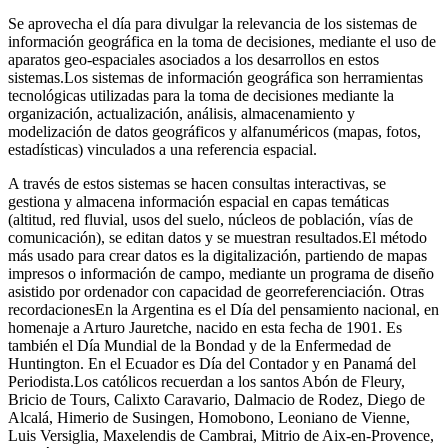
Se aprovecha el día para divulgar la relevancia de los sistemas de
información geográfica en la toma de decisiones, mediante el uso de
aparatos geo-espaciales asociados a los desarrollos en estos
sistemas.Los sistemas de información geográfica son herramientas
tecnológicas utilizadas para la toma de decisiones mediante la
organización, actualización, análisis, almacenamiento y
modelización de datos geográficos y alfanuméricos (mapas, fotos,
estadísticas) vinculados a una referencia espacial.
A través de estos sistemas se hacen consultas interactivas, se
gestiona y almacena información espacial en capas temáticas
(altitud, red fluvial, usos del suelo, núcleos de población, vías de
comunicación), se editan datos y se muestran resultados.El método
más usado para crear datos es la digitalización, partiendo de mapas
impresos o información de campo, mediante un programa de diseño
asistido por ordenador con capacidad de georreferenciación. Otras
recordacionesEn la Argentina es el Día del pensamiento nacional, en
homenaje a Arturo Jauretche, nacido en esta fecha de 1901. Es
también el Día Mundial de la Bondad y de la Enfermedad de
Huntington. En el Ecuador es Día del Contador y en Panamá del
Periodista.Los católicos recuerdan a los santos Abón de Fleury,
Bricio de Tours, Calixto Caravario, Dalmacio de Rodez, Diego de
Alcalá, Himerio de Susingen, Homobono, Leoniano de Vienne,
Luis Versiglia, Maxelendis de Cambrai, Mitrio de Aix-en-Provence,