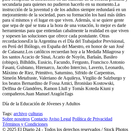
secundaria para quienes no pudieron hacerlo en su momento.La
instrucción de la juventud y de los adultos siempre redundará en un
mejoramiento de la sociedad, pues su formación los hará más útiles
para sí mismos y el lugar en que viven. Además, si se quiere gente
que sepa de qué se trata a la hora de una votación, lo mejor es darle
herramientas para que entiendan cabalmente la realidad en que viven
y sopesen las soluciones que ofrece cada postulante. Otras
recordacionesEn la Argentina es el Día del Trabajador Previsional,
en Perú del Biólogo, en España del Maestro, en honor de san José
de Calasanz.Los católicos recuerdan hoy a la Medalla Milagrosa y
los santos Acacio de Sinai, Acario de Noyón, Barlaán, Basileo
(obispo), Bilhildis, Eusicio, Facundo, Fergusto, Francisco Antonio
Fasani, Gulstano, Hirenarco, Jacobo Interciso, Laverio, Leonardo,
Máximo de Riez, Primitivo, Saturnino, Sifrido de Carpentras,
Simeón Metafraste, Valeriano de Aquileya, Virgilio de Salzburgo y
los beatos Bernardino de Fossa Amici, Bronislao Kostowski,
Delfina de Glandéres, Ramon Llull y Tomás Koteda Kiuni y
compañeros.Juan Manuel AragónTags
Día de la Educación de Jóvenes y Adultos
Tags:
archivo
culturas
Sobre nosotros
Contacto
Aviso Legal
Política de Privacidad
Términos y Condiciones
© 2025 El Diario 24 - Todos los derechos reservados / Stock Photos