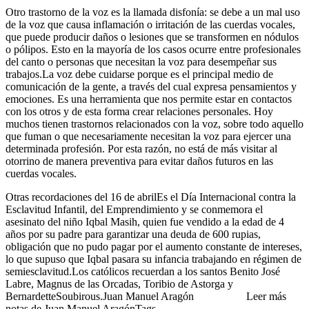
Otro trastorno de la voz es la llamada disfonía: se debe a un mal uso
de la voz que causa inflamación o irritación de las cuerdas vocales,
que puede producir daños o lesiones que se transformen en nódulos
o pólipos. Esto en la mayoría de los casos ocurre entre profesionales
del canto o personas que necesitan la voz para desempeñar sus
trabajos.La voz debe cuidarse porque es el principal medio de
comunicación de la gente, a través del cual expresa pensamientos y
emociones. Es una herramienta que nos permite estar en contactos
con los otros y de esta forma crear relaciones personales. Hoy
muchos tienen trastornos relacionados con la voz, sobre todo aquello
que fuman o que necesariamente necesitan la voz para ejercer una
determinada profesión. Por esta razón, no está de más visitar al
otorrino de manera preventiva para evitar daños futuros en las
cuerdas vocales.
Otras recordaciones del 16 de abrilEs el Día Internacional contra la
Esclavitud Infantil, del Emprendimiento y se conmemora el
asesinato del niño Iqbal Masih, quien fue vendido a la edad de 4
años por su padre para garantizar una deuda de 600 rupias,
obligación que no pudo pagar por el aumento constante de intereses,
lo que supuso que Iqbal pasara su infancia trabajando en régimen de
semiesclavitud.Los católicos recuerdan a los santos Benito José
Labre, Magnus de las Orcadas, Toribio de Astorga y
BernardetteSoubirous.Juan Manuel Aragón Leer más
notas de Juan Manuel AragónTags