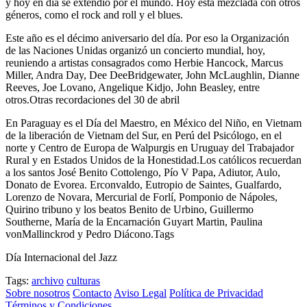
y hoy en día se extendió por el mundo. Hoy está mezclada con otros
géneros, como el rock and roll y el blues.
Este año es el décimo aniversario del día. Por eso la Organización
de las Naciones Unidas organizó un concierto mundial, hoy,
reuniendo a artistas consagrados como Herbie Hancock, Marcus
Miller, Andra Day, Dee DeeBridgewater, John McLaughlin, Dianne
Reeves, Joe Lovano, Angelique Kidjo, John Beasley, entre
otros.Otras recordaciones del 30 de abril
En Paraguay es el Día del Maestro, en México del Niño, en Vietnam
de la liberación de Vietnam del Sur, en Perú del Psicólogo, en el
norte y Centro de Europa de Walpurgis en Uruguay del Trabajador
Rural y en Estados Unidos de la Honestidad.Los católicos recuerdan
a los santos José Benito Cottolengo, Pío V Papa, Adiutor, Aulo,
Donato de Evorea. Erconvaldo, Eutropio de Saintes, Gualfardo,
Lorenzo de Novara, Mercurial de Forlí, Pomponio de Nápoles,
Quirino tribuno y los beatos Benito de Urbino, Guillermo
Southerne, María de la Encarnación Guyart Martin, Paulina
vonMallinckrod y Pedro Diácono.Tags
Día Internacional del Jazz
Tags:
archivo
culturas
Sobre nosotros
Contacto
Aviso Legal
Política de Privacidad
Términos y Condiciones