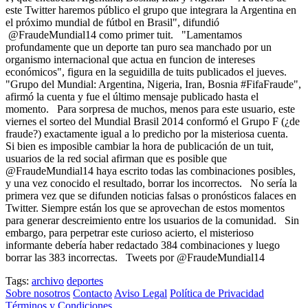
este Twitter haremos público el grupo que integrara la Argentina en
el próximo mundial de fútbol en Brasil", difundió
@FraudeMundial14 como primer tuit. "Lamentamos
profundamente que un deporte tan puro sea manchado por un
organismo internacional que actua en funcion de intereses
económicos", figura en la seguidilla de tuits publicados el jueves.
"Grupo del Mundial: Argentina, Nigeria, Iran, Bosnia #FifaFraude",
afirmó la cuenta y fue el último mensaje publicado hasta el
momento. Para sorpresa de muchos, menos para este usuario, este
viernes el sorteo del Mundial Brasil 2014 conformó el Grupo F (¿de
fraude?) exactamente igual a lo predicho por la misteriosa cuenta.
Si bien es imposible cambiar la hora de publicación de un tuit,
usuarios de la red social afirman que es posible que
@FraudeMundial14 haya escrito todas las combinaciones posibles,
y una vez conocido el resultado, borrar los incorrectos. No sería la
primera vez que se difunden noticias falsas o pronósticos falaces en
Twitter. Siempre están los que se aprovechan de estos momentos
para generar descreimiento entre los usuarios de la comunidad. Sin
embargo, para perpetrar este curioso acierto, el misterioso
informante debería haber redactado 384 combinaciones y luego
borrar las 383 incorrectas. Tweets por @FraudeMundial14
Tags:
archivo
deportes
Sobre nosotros
Contacto
Aviso Legal
Política de Privacidad
Términos y Condiciones