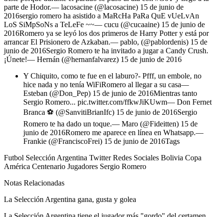
parte de Hodor.— lacosacine (@lacosacine) 15 de junio de
2016sergio romero ha asistido a MaRcHa PaRa QuE vUeLvAn
LoS SiMpSoNs a TeLeFe ~~— cucu (@cucaaine) 15 de junio de
2016Romero ya se leyó los dos primeros de Harry Potter y está por
arrancar El Prisionero de Azkaban.— pablo, (@pablordenis) 15 de
junio de 2016Sergio Romero te ha invitado a jugar a Candy Crush.
¡Únete!— Hernán (@hernanfalvarez) 15 de junio de 2016
Y Chiquito, como te fue en el laburo?- Pfff, un embole, no
hice nada y no tenía WiFiRomero al llegar a su casa—
Esteban (@Don_Pep) 15 de junio de 2016Mientras tanto
Sergio Romero... pic.twitter.com/ffkwJiKUwm— Don Fernet
Branca ⚽ (@SanvitiBrianIfc) 15 de junio de 2016Sergio
Romero te ha dado un toque.— Maro (@Fideitten) 15 de
junio de 2016Romero me aparece en línea en Whatsapp.—
Frankie (@FranciscoFrei) 15 de junio de 2016Tags
Futbol Selección Argentina Twitter Redes Sociales Bolivia Copa
América Centenario Jugadores Sergio Romero
Notas Relacionadas
La Selección Argentina gana, gusta y golea
La Selección Argentina tiene el jugador más "gordo" del certamen