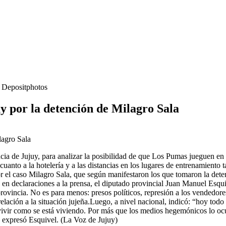
- Depositphotos
y por la detención de Milagro Sala
cia de Jujuy, para analizar la posibilidad de que Los Pumas jueguen en
 cuanto a la hotelería y a las distancias en los lugares de entrenamiento
or el caso Milagro Sala, que según manifestaron los que tomaron la dete
en declaraciones a la prensa, el diputado provincial Juan Manuel Esqui
a provincia. No es para menos: presos políticos, represión a los vendedo
relación a la situación jujeña.Luego, a nivel nacional, indicó: “hoy todo
vir como se está viviendo. Por más que los medios hegemónicos lo oculte
, expresó Esquivel. (La Voz de Jujuy)