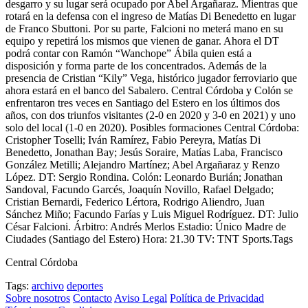
desgarro y su lugar será ocupado por Abel Argañaraz. Mientras que
rotará en la defensa con el ingreso de Matías Di Benedetto en lugar
de Franco Sbuttoni. Por su parte, Falcioni no meterá mano en su
equipo y repetirá los mismos que vienen de ganar. Ahora el DT
podrá contar con Ramón “Wanchope” Ábila quien está a
disposición y forma parte de los concentrados. Además de la
presencia de Cristian “Kily” Vega, histórico jugador ferroviario que
ahora estará en el banco del Sabalero. Central Córdoba y Colón se
enfrentaron tres veces en Santiago del Estero en los últimos dos
años, con dos triunfos visitantes (2-0 en 2020 y 3-0 en 2021) y uno
solo del local (1-0 en 2020). Posibles formaciones Central Córdoba:
Cristopher Toselli; Iván Ramírez, Fabio Pereyra, Matías Di
Benedetto, Jonathan Bay; Jesús Soraire, Matías Laba, Francisco
González Metilli; Alejandro Martínez; Abel Argañaraz y Renzo
López. DT: Sergio Rondina. Colón: Leonardo Burián; Jonathan
Sandoval, Facundo Garcés, Joaquín Novillo, Rafael Delgado;
Cristian Bernardi, Federico Lértora, Rodrigo Aliendro, Juan
Sánchez Miño; Facundo Farías y Luis Miguel Rodríguez. DT: Julio
César Falcioni. Árbitro: Andrés Merlos Estadio: Único Madre de
Ciudades (Santiago del Estero) Hora: 21.30 TV: TNT Sports.Tags
Central Córdoba
Tags:
archivo
deportes
Sobre nosotros
Contacto
Aviso Legal
Política de Privacidad