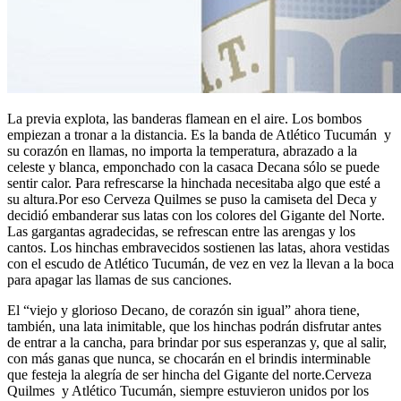
La previa explota, las banderas flamean en el aire. Los bombos
empiezan a tronar a la distancia. Es la banda de Atlético Tucumán y
su corazón en llamas, no importa la temperatura, abrazado a la
celeste y blanca, emponchado con la casaca Decana sólo se puede
sentir calor. Para refrescarse la hinchada necesitaba algo que esté a
su altura.Por eso Cerveza Quilmes se puso la camiseta del Deca y
decidió embanderar sus latas con los colores del Gigante del Norte.
Las gargantas agradecidas, se refrescan entre las arengas y los
cantos. Los hinchas embravecidos sostienen las latas, ahora vestidas
con el escudo de Atlético Tucumán, de vez en vez la llevan a la boca
para apagar las llamas de sus canciones.
El “viejo y glorioso Decano, de corazón sin igual” ahora tiene,
también, una lata inimitable, que los hinchas podrán disfrutar antes
de entrar a la cancha, para brindar por sus esperanzas y, que al salir,
con más ganas que nunca, se chocarán en el brindis interminable
que festeja la alegría de ser hincha del Gigante del norte.Cerveza
Quilmes y Atlético Tucumán, siempre estuvieron unidos por los