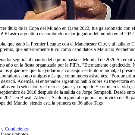
tercer título de la Copa del Mundo en Qatar 2022, fue galardonado con 
o! El astro argentino es nombrado mejor jugador del mundo en el 2022.
la, que ganó la Premier League con el Manchester City, y al italiano C
te premio, que anteriormente tuvo como candidatos a Mauricio Pochettin
enador seguirá al mando del equipo hasta el Mundial de 2026.Su emotiv
mo año en la fiesta organizada por la FIFA. "Eternamente agradecido. No
ó a los jugadores que lo ayudaron a conseguir el título mundial, al presi
laboradores como amigos más que como meros asistentes. "Porque primer
, destacó. Además, el entrenador argentino habló sobre su trayectoria en
años en la selección y el reto es ganar y competir. Y como en la vida,
n septiembre de 2018 después de la salida de Jorge Sampaoli. Desde ento
en 2021 en Brasil. Además, Scaloni guió al equipo a un invicto de 36 par
opa del Mundo, siendo esta la primera en 36 años.Tags
 y Condiciones
- Depositphotos