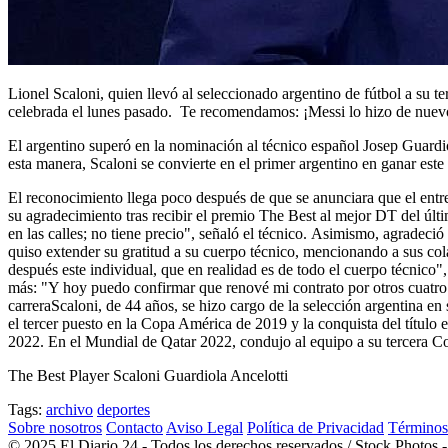
Lionel Scaloni, quien llevó al seleccionado argentino de fútbol a su 
celebrada el lunes pasado. Te recomendamos: ¡Messi lo hizo de nuev
El argentino superó en la nominación al técnico español Josep Guardio
esta manera, Scaloni se convierte en el primer argentino en ganar es
El reconocimiento llega poco después de que se anunciara que el entr
su agradecimiento tras recibir el premio The Best al mejor DT del últi
en las calles; no tiene precio", señaló el técnico. Asimismo, agradeci
quiso extender su gratitud a su cuerpo técnico, mencionando a sus co
después este individual, que en realidad es de todo el cuerpo técnico"
más: "Y hoy puedo confirmar que renové mi contrato por otros cuatro 
carreraScaloni, de 44 años, se hizo cargo de la selección argentina e
el tercer puesto en la Copa América de 2019 y la conquista del título 
2022. En el Mundial de Qatar 2022, condujo al equipo a su tercera C
The Best Player Scaloni Guardiola Ancelotti
Tags:
archivo
deportes
Sobre nosotros
Contacto
Aviso Legal
Política de Privacidad
Términos
© 2025 El Diario 24 - Todos los derechos reservados / Stock Photos 