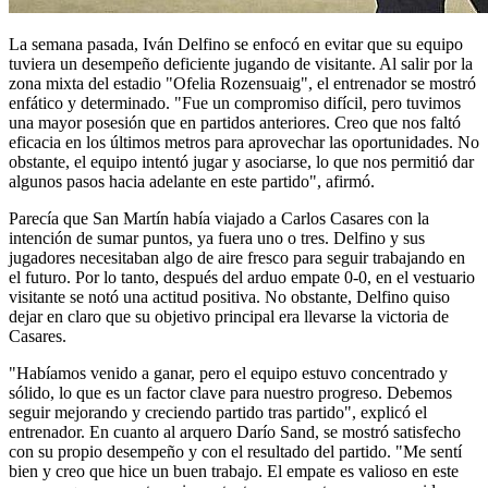
La semana pasada, Iván Delfino se enfocó en evitar que su equipo
tuviera un desempeño deficiente jugando de visitante. Al salir por la
zona mixta del estadio "Ofelia Rozensuaig", el entrenador se mostró
enfático y determinado. "Fue un compromiso difícil, pero tuvimos
una mayor posesión que en partidos anteriores. Creo que nos faltó
eficacia en los últimos metros para aprovechar las oportunidades. No
obstante, el equipo intentó jugar y asociarse, lo que nos permitió dar
algunos pasos hacia adelante en este partido", afirmó.
Parecía que San Martín había viajado a Carlos Casares con la
intención de sumar puntos, ya fuera uno o tres. Delfino y sus
jugadores necesitaban algo de aire fresco para seguir trabajando en
el futuro. Por lo tanto, después del arduo empate 0-0, en el vestuario
visitante se notó una actitud positiva. No obstante, Delfino quiso
dejar en claro que su objetivo principal era llevarse la victoria de
Casares.
"Habíamos venido a ganar, pero el equipo estuvo concentrado y
sólido, lo que es un factor clave para nuestro progreso. Debemos
seguir mejorando y creciendo partido tras partido", explicó el
entrenador. En cuanto al arquero Darío Sand, se mostró satisfecho
con su propio desempeño y con el resultado del partido. "Me sentí
bien y creo que hice un buen trabajo. El empate es valioso en este