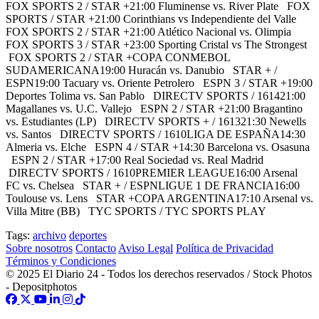
FOX SPORTS 2 / STAR +21:00 Fluminense vs. River Plate FOX
SPORTS / STAR +21:00 Corinthians vs Independiente del Valle
FOX SPORTS 2 / STAR +21:00 Atlético Nacional vs. Olimpia
FOX SPORTS 3 / STAR +23:00 Sporting Cristal vs The Strongest
FOX SPORTS 2 / STAR +COPA CONMEBOL
SUDAMERICANA19:00 Huracán vs. Danubio STAR + /
ESPN19:00 Tacuary vs. Oriente Petrolero ESPN 3 / STAR +19:00
Deportes Tolima vs. San Pablo DIRECTV SPORTS / 161421:00
Magallanes vs. U.C. Vallejo ESPN 2 / STAR +21:00 Bragantino
vs. Estudiantes (LP) DIRECTV SPORTS + / 161321:30 Newells
vs. Santos DIRECTV SPORTS / 1610LIGA DE ESPAÑA14:30
Almeria vs. Elche ESPN 4 / STAR +14:30 Barcelona vs. Osasuna
ESPN 2 / STAR +17:00 Real Sociedad vs. Real Madrid
DIRECTV SPORTS / 1610PREMIER LEAGUE16:00 Arsenal
FC vs. Chelsea STAR + / ESPNLIGUE 1 DE FRANCIA16:00
Toulouse vs. Lens STAR +COPA ARGENTINA17:10 Arsenal vs.
Villa Mitre (BB) TYC SPORTS / TYC SPORTS PLAY
Tags:
archivo
deportes
Sobre nosotros
Contacto
Aviso Legal
Política de Privacidad
Términos y Condiciones
© 2025 El Diario 24 - Todos los derechos reservados / Stock Photos
- Depositphotos