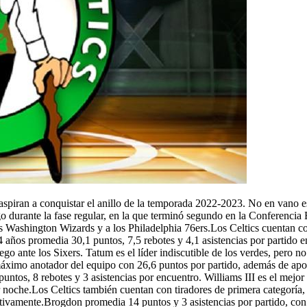
y aspiran a conquistar el anillo de la temporada 2022-2023. No en vano 
o durante la fase regular, en la que terminó segundo en la Conferencia 
os Washington Wizards y a los Philadelphia 76ers.Los Celtics cuentan co
 años promedia 30,1 puntos, 7,5 rebotes y 4,1 asistencias por partido 
go ante los Sixers. Tatum es el líder indiscutible de los verdes, pero n
imo anotador del equipo con 26,6 puntos por partido, además de aporta
untos, 8 rebotes y 3 asistencias por encuentro. Williams III es el mejor 
por noche.Los Celtics también cuentan con tiradores de primera categor
vamente.Brogdon promedia 14 puntos y 3 asistencias por partido, con u