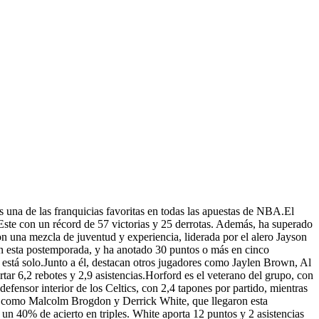
es una de las franquicias favoritas en todas las apuestas de NBA.El
Este con un récord de 57 victorias y 25 derrotas. Además, ha superado
n una mezcla de juventud y experiencia, liderada por el alero Jayson
en esta postemporada, y ha anotado 30 puntos o más en cinco
o está solo.Junto a él, destacan otros jugadores como Jaylen Brown, Al
r 6,2 rebotes y 2,9 asistencias.Horford es el veterano del grupo, con
defensor interior de los Celtics, con 2,4 tapones por partido, mientras
ía, como Malcolm Brogdon y Derrick White, que llegaron esta
n 40% de acierto en triples. White aporta 12 puntos y 2 asistencias