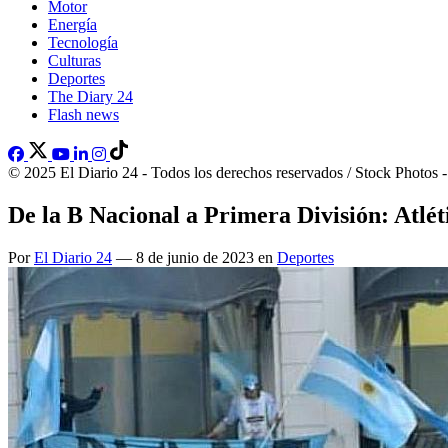
Motor
Energía
Tecnología
Culturas
Deportes
The Diary 24
Flash news
© 2025 El Diario 24 - Todos los derechos reservados / Stock Photos 
De la B Nacional a Primera División: Atlét
Por
El Diario 24
— 8 de junio de 2023 en
Deportes