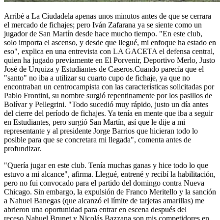
Arribé a La Ciudadela apenas unos minutos antes de que se cerrara
el mercado de fichajes; pero Iván Zafarana ya se siente como un
jugador de San Martín desde hace mucho tiempo. "En este club,
solo importa el ascenso, y desde que llegué, mi enfoque ha estado en
eso", explica en una entrevista con LA GACETA el defensa central,
quien ha jugado previamente en El Porvenir, Deportivo Merlo, Justo
José de Urquiza y Estudiantes de Caseros.Cuando parecía que el
"santo" no iba a utilizar su cuarto cupo de fichaje, ya que no
encontraban un centrocampista con las características solicitadas por
Pablo Frontini, su nombre surgió repentinamente por los pasillos de
Bolívar y Pellegrini. "Todo sucedió muy rápido, justo un día antes
del cierre del período de fichajes. Ya tenía en mente que iba a seguir
en Estudiantes, pero surgió San Martín, así que le dije a mi
representante y al presidente Jorge Barrios que hicieran todo lo
posible para que se concretara mi llegada", comenta antes de
profundizar.
"Quería jugar en este club. Tenía muchas ganas y hice todo lo que
estuvo a mi alcance", afirma. Llegué, entrené y recibí la habilitación,
pero no fui convocado para el partido del domingo contra Nueva
Chicago. Sin embargo, la expulsión de Franco Meritello y la sanción
a Nahuel Banegas (que alcanzó el límite de tarjetas amarillas) me
abrieron una oportunidad para entrar en escena después del
receso.Nahuel Brunet y Nicolás Bazzana son mis competidores en