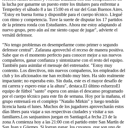
la lucha por ganarme un puesto entre los titulares para enfrentar a
Temperley el sábado 8 a las 15:00 en el sur del Gran Buenos Aires.
"Estoy en buena forma y disponible para el cuerpo técnico. Llegué
con ritmo y competencia. Tuve la suerte de disputar los 17 partidos
de la primera ronda con Estudiantes. Ahora me estoy adaptando al
nuevo grupo, pero aún así me siento capaz de jugar", advierte el
versátil defensor.
"No tengo problemas en desempeñarme como primer o segundo
defensor central". Zafarana aprovechó el receso de manera positiva.
Sabe que es el momento perfecto para conocer mejor a sus nuevos
compañeros, ganar confianza y sintonizarse con el resto del equipo.
También para asimilar el mensaje del entrenador. "Estoy muy
contento. Los directivos, mis nuevos compañeros, los empleados del
club y los aficionados me han recibido muy bien. Ha sido realmente
impactante; no esperaba esto. Sin duda, este es el mayor desafío de
mi carrera y espero estar a la altura", destaca.El último esfuerzoEl
equipo de fútbol "santo" espera con ansias el descanso programado
por el cuerpo técnico para este fin de semana. Hoy por la mañana, el
grupo entrenará en el complejo "Natalio Mirkin" y luego tendrán
licencia hasta el lunes. Muchos de los jugadores aprovecharán estos
días libres para viajar a sus respectivas ciudades y visitar a sus
familiares.Los sanjuaninos juegan en SantiagoLa fecha 23 de la
zona A comienza hoy a las 21:00 con el partido entre San Martín de
San Juan y Güemes. Si logran ganar, los cuyanos, que son uno de