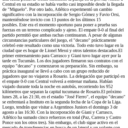
Central en su estadio se había vuelto casi imposible desde la llegada
de "Miguelo". Por otro lado, Atlético experimentó un cambio
significativo con la incorporación de Sergio Gómez y Favio Orsi,
manteniéndose invicto con 13 puntos de los últimos 15
posibles. Este era el momento oportuno para poner a prueba sus
fuerzas en un terreno complicado y ajeno. El empate 0-0 al final del
partido permitió que ambas rachas continuaran. A pesar de algunas
circunstancias particulares del juego, el "decano" prácticamente
celebró este resultado como una victoria. Todo esto tuvo lugar en la
ciudad que es hogar de Lionel Messi y otros talentos destacados.El
primer entrenamiento para Carrasco y Giani tuvo lugar ayer por la
tarde en Tucumán. Los dos jugadores firmaron sus contratos con el
equipo "decano" y comenzaron su preparación. Sin embargo, su
práctica inaugural se llevó a cabo con un grupo reducido de
jugadores que no viajaron a Rosario. La delegación que participó en
el empate 0-0 con Central volverá a entrenar mañana. Habían
viajado durante toda la noche en autobús, recorriendo los 952
kilómetros que separan la capital tucumana de Rosario.El próximo
lunes 28, a las 21:30, en el estadio "José Fierro", el equipo "decano"
se enfrentará a Instituto en la segunda fecha de la Copa de la Liga.
Luego, tendrán que visitar a Argentinos Juniors el domingo 3 de
agosto a las 16:30. Con la incorporación de Giani y Carrasco,
Atlético ha sumado cinco refuerzos en total (Paz, Carrera y Castro
Ponce son los otros tres). Sin embargo, el club sigue activo en el
mercado de transferencias en busca de un lateral y un volante con