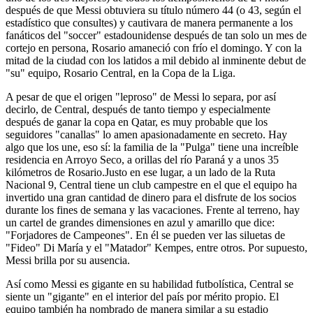
después de que Messi obtuviera su título número 44 (o 43, según el
estadístico que consultes) y cautivara de manera permanente a los
fanáticos del "soccer" estadounidense después de tan solo un mes de
cortejo en persona, Rosario amaneció con frío el domingo. Y con la
mitad de la ciudad con los latidos a mil debido al inminente debut de
"su" equipo, Rosario Central, en la Copa de la Liga.
A pesar de que el origen "leproso" de Messi lo separa, por así
decirlo, de Central, después de tanto tiempo y especialmente
después de ganar la copa en Qatar, es muy probable que los
seguidores "canallas" lo amen apasionadamente en secreto. Hay
algo que los une, eso sí: la familia de la "Pulga" tiene una increíble
residencia en Arroyo Seco, a orillas del río Paraná y a unos 35
kilómetros de Rosario.Justo en ese lugar, a un lado de la Ruta
Nacional 9, Central tiene un club campestre en el que el equipo ha
invertido una gran cantidad de dinero para el disfrute de los socios
durante los fines de semana y las vacaciones. Frente al terreno, hay
un cartel de grandes dimensiones en azul y amarillo que dice:
"Forjadores de Campeones". En él se pueden ver las siluetas de
"Fideo" Di María y el "Matador" Kempes, entre otros. Por supuesto,
Messi brilla por su ausencia.
Así como Messi es gigante en su habilidad futbolística, Central se
siente un "gigante" en el interior del país por mérito propio. El
equipo también ha nombrado de manera similar a su estadio