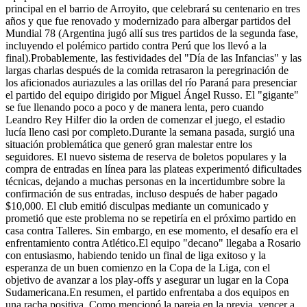
principal en el barrio de Arroyito, que celebrará su centenario en tres
años y que fue renovado y modernizado para albergar partidos del
Mundial 78 (Argentina jugó allí sus tres partidos de la segunda fase,
incluyendo el polémico partido contra Perú que los llevó a la
final).Probablemente, las festividades del "Día de las Infancias" y las
largas charlas después de la comida retrasaron la peregrinación de
los aficionados auriazules a las orillas del río Paraná para presenciar
el partido del equipo dirigido por Miguel Ángel Russo. El "gigante"
se fue llenando poco a poco y de manera lenta, pero cuando
Leandro Rey Hilfer dio la orden de comenzar el juego, el estadio
lucía lleno casi por completo.Durante la semana pasada, surgió una
situación problemática que generó gran malestar entre los
seguidores. El nuevo sistema de reserva de boletos populares y la
compra de entradas en línea para las plateas experimentó dificultades
técnicas, dejando a muchas personas en la incertidumbre sobre la
confirmación de sus entradas, incluso después de haber pagado
$10,000. El club emitió disculpas mediante un comunicado y
prometió que este problema no se repetiría en el próximo partido en
casa contra Talleres. Sin embargo, en ese momento, el desafío era el
enfrentamiento contra Atlético.El equipo "decano" llegaba a Rosario
con entusiasmo, habiendo tenido un final de liga exitoso y la
esperanza de un buen comienzo en la Copa de la Liga, con el
objetivo de avanzar a los play-offs y asegurar un lugar en la Copa
Sudamericana.En resumen, el partido enfrentaba a dos equipos en
una racha positiva. Como mencionó la pareja en la previa, vencer a