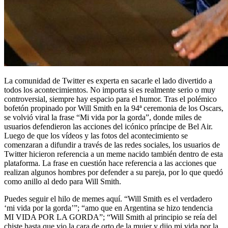
La comunidad de Twitter es experta en sacarle el lado divertido a
todos los acontecimientos. No importa si es realmente serio o muy
controversial, siempre hay espacio para el humor. Tras el polémico
bofetón propinado por Will Smith en la 94ª ceremonia de los Oscars,
se volvió viral la frase “Mi vida por la gorda”, donde miles de
usuarios defendieron las acciones del icónico príncipe de Bel Air.
Luego de que los vídeos y las fotos del acontecimiento se
comenzaran a difundir a través de las redes sociales, los usuarios de
Twitter hicieron referencia a un meme nacido también dentro de esta
plataforma. La frase en cuestión hace referencia a las acciones que
realizan algunos hombres por defender a su pareja, por lo que quedó
como anillo al dedo para Will Smith.
Puedes seguir el hilo de memes aquí. “Will Smith es el verdadero
‘mi vida por la gorda’”; “amo que en Argentina se hizo tendencia
MI VIDA POR LA GORDA”; “Will Smith al principio se reía del
chiste hasta que vio la cara de orto de la mujer y dijo mi vida por la