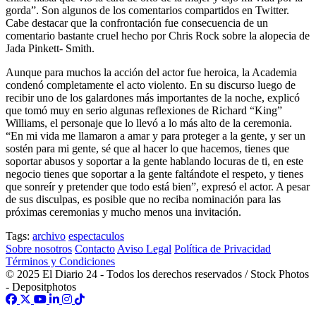
gorda”. Son algunos de los comentarios compartidos en Twitter.
Cabe destacar que la confrontación fue consecuencia de un
comentario bastante cruel hecho por Chris Rock sobre la alopecia de
Jada Pinkett- Smith.
Aunque para muchos la acción del actor fue heroica, la Academia
condenó completamente el acto violento. En su discurso luego de
recibir uno de los galardones más importantes de la noche, explicó
que tomó muy en serio algunas reflexiones de Richard “King”
Williams, el personaje que lo llevó a lo más alto de la ceremonia.
“En mi vida me llamaron a amar y para proteger a la gente, y ser un
sostén para mi gente, sé que al hacer lo que hacemos, tienes que
soportar abusos y soportar a la gente hablando locuras de ti, en este
negocio tienes que soportar a la gente faltándote el respeto, y tienes
que sonreír y pretender que todo está bien”, expresó el actor. A pesar
de sus disculpas, es posible que no reciba nominación para las
próximas ceremonias y mucho menos una invitación.
Tags:
archivo
espectaculos
Sobre nosotros
Contacto
Aviso Legal
Política de Privacidad
Términos y Condiciones
© 2025 El Diario 24 - Todos los derechos reservados / Stock Photos
- Depositphotos