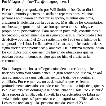
Por Milagros JiménezTw: @milagrosjimene1
El escándalo protagonizado por Will Smith en los Oscar dio la
vuelta al mundo y generó un sinfín de repercusiones. Muchas
personas no dudaron en mostrar su apoyo, mientras que otros,
criticaron la violencia con la que actuó. Más allá de los comentarios,
muchos se preguntaron si la acción que tuvo con su colega, es
propio de su personalidad. Para saber un poco más, consultamos al
horóscopo y especialmente a su signo zodiacal. El reconocido actor
de Hollywood nació el 25 de septiembre de 1968 en el inicio de la
temporada de Libra. Lo llamativo del caso, es que los nativos de este
signo suelen ser diplomáticos y amables. De la misma manera, odian
los conflictos por lo que siempre huyen de situaciones que les
puedan parecer incómodas: algo que no hizo el artista en la
ceremonia.
Sin embargo, muchos astrólogos coinciden en recalcar que los
librianos como Will Smith tienen un gran sentido de Justicia, de ahí
que su símbolo sea una balanza: siempre tratan de encontrar el
equilibrio. Por ese motivo, no es de extrañar que se sientan
profundamente afectados cuando están frente a una injusticia, que es
lo que ocurrió este domingo a la noche, cuando Chris Rock se burló
de la esposa de Smith, Jada Pinkett. Esa característica de Libra no
sería la única que está presente en el protagonista de “Siete almas”.
Los astros revelan que las personas nacidas entre el 23 de