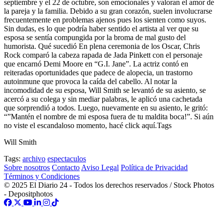
septiembre y el 22 de octubre, son emocionales y valoran el amor de
la pareja y la familia. Debido a su gran corazón, suelen involucrarse
frecuentemente en problemas ajenos pues los sienten como suyos.
Sin dudas, es lo que podría haber sentido el artista al ver que su
esposa se sentía compungida por la broma de mal gusto del
humorista. Qué sucedió En plena ceremonia de los Oscar, Chris
Rock comparó la cabeza rapada de Jada Pinkett con el personaje
que encarnó Demi Moore en “G.I. Jane”. La actriz contó en
reiteradas oportunidades que padece de alopecia, un trastorno
autoinmune que provoca la caída del cabello. Al notar la
incomodidad de su esposa, Will Smith se levantó de su asiento, se
acercó a su colega y sin mediar palabras, le aplicó una cachetada
que sorprendió a todos. Luego, nuevamente en su asiento, le gritó:
“”Mantén el nombre de mi esposa fuera de tu maldita boca!”. Si aún
no viste el escandaloso momento, hacé click aquí.Tags
Will Smith
Tags:
archivo
espectaculos
Sobre nosotros
Contacto
Aviso Legal
Política de Privacidad
Términos y Condiciones
© 2025 El Diario 24 - Todos los derechos reservados / Stock Photos
- Depositphotos