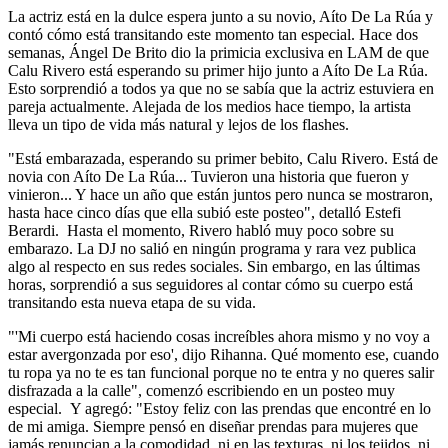
La actriz está en la dulce espera junto a su novio, Aíto De La Rúa y
contó cómo está transitando este momento tan especial. Hace dos
semanas, Ángel De Brito dio la primicia exclusiva en LAM de que
Calu Rivero está esperando su primer hijo junto a Aíto De La Rúa.
Esto sorprendió a todos ya que no se sabía que la actriz estuviera en
pareja actualmente. Alejada de los medios hace tiempo, la artista
lleva un tipo de vida más natural y lejos de los flashes.
"Está embarazada, esperando su primer bebito, Calu Rivero. Está de
novia con Aíto De La Rúa... Tuvieron una historia que fueron y
vinieron... Y hace un año que están juntos pero nunca se mostraron,
hasta hace cinco días que ella subió este posteo", detalló Estefi
Berardi. Hasta el momento, Rivero habló muy poco sobre su
embarazo. La DJ no salió en ningún programa y rara vez publica
algo al respecto en sus redes sociales. Sin embargo, en las últimas
horas, sorprendió a sus seguidores al contar cómo su cuerpo está
transitando esta nueva etapa de su vida.
"'Mi cuerpo está haciendo cosas increíbles ahora mismo y no voy a
estar avergonzada por eso', dijo Rihanna. Qué momento ese, cuando
tu ropa ya no te es tan funcional porque no te entra y no queres salir
disfrazada a la calle", comenzó escribiendo en un posteo muy
especial. Y agregó: "Estoy feliz con las prendas que encontré en lo
de mi amiga. Siempre pensó en diseñar prendas para mujeres que
jamás renuncian a la comodidad, ni en las texturas, ni los tejidos, ni