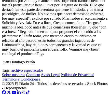
reuniones por Zoom, y realmente nos sorprendió darnos cuenta del
interés particular que tiene Oliver por la figura de Perón. Él lo que
destacó fue esta parte de aventura que tiene la historia, y de trama
psicológica, de thriller. No tuvimos que hacer demasiado esfuerzo,
fue muy especial", explicó por su lado Miari sobre el acercamiento a
Sulichin y Arvelaiz.En esa línea, Crespo comentó que "les gustó
mucho la idea poco antes de que comenzara Iberseries", y que "con
esa fuerza" llegaron al mercado para proponer el contenido a las
plataformas: "Están todas, este mercado creció muchísimo en
relación al año pasado, están todos los grandes jugadores de
Latinoamérica, hay reuniones permanentes y la verdad es que es
muy bueno el panorama para el desarrollo. Venimos muy bien",
concluyó el productor.Tags
Juan Domingo Perón
Tags:
archivo
espectaculos
Sobre nosotros
Contacto
Aviso Legal
Política de Privacidad
Términos y Condiciones
© 2025 El Diario 24 - Todos los derechos reservados / Stock Photos
- Depositphotos