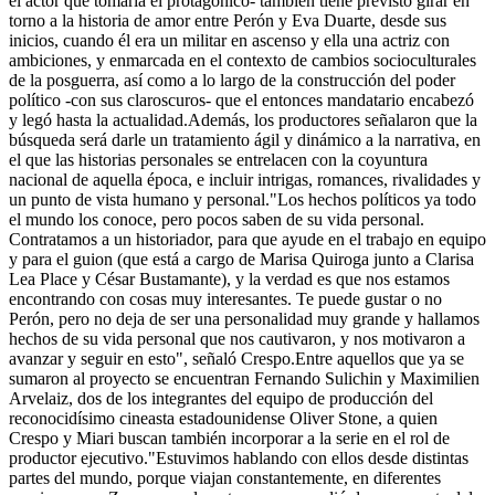
el actor que tomaría el protagónico- también tiene previsto girar en
torno a la historia de amor entre Perón y Eva Duarte, desde sus
inicios, cuando él era un militar en ascenso y ella una actriz con
ambiciones, y enmarcada en el contexto de cambios socioculturales
de la posguerra, así como a lo largo de la construcción del poder
político -con sus claroscuros- que el entonces mandatario encabezó
y legó hasta la actualidad.Además, los productores señalaron que la
búsqueda será darle un tratamiento ágil y dinámico a la narrativa, en
el que las historias personales se entrelacen con la coyuntura
nacional de aquella época, e incluir intrigas, romances, rivalidades y
un punto de vista humano y personal."Los hechos políticos ya todo
el mundo los conoce, pero pocos saben de su vida personal.
Contratamos a un historiador, para que ayude en el trabajo en equipo
y para el guion (que está a cargo de Marisa Quiroga junto a Clarisa
Lea Place y César Bustamante), y la verdad es que nos estamos
encontrando con cosas muy interesantes. Te puede gustar o no
Perón, pero no deja de ser una personalidad muy grande y hallamos
hechos de su vida personal que nos cautivaron, y nos motivaron a
avanzar y seguir en esto", señaló Crespo.Entre aquellos que ya se
sumaron al proyecto se encuentran Fernando Sulichin y Maximilien
Arvelaiz, dos de los integrantes del equipo de producción del
reconocidísimo cineasta estadounidense Oliver Stone, a quien
Crespo y Miari buscan también incorporar a la serie en el rol de
productor ejecutivo."Estuvimos hablando con ellos desde distintas
partes del mundo, porque viajan constantemente, en diferentes