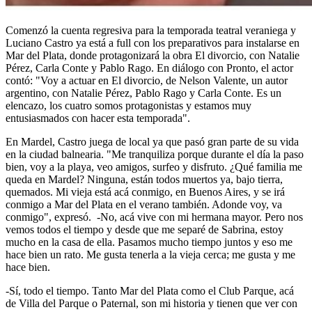
Comenzó la cuenta regresiva para la temporada teatral veraniega y
Luciano Castro ya está a full con los preparativos para instalarse en
Mar del Plata, donde protagonizará la obra El divorcio, con Natalie
Pérez, Carla Conte y Pablo Rago. En diálogo con Pronto, el actor
contó: "Voy a actuar en El divorcio, de Nelson Valente, un autor
argentino, con Natalie Pérez, Pablo Rago y Carla Conte. Es un
elencazo, los cuatro somos protagonistas y estamos muy
entusiasmados con hacer esta temporada".
En Mardel, Castro juega de local ya que pasó gran parte de su vida
en la ciudad balnearia. "Me tranquiliza porque durante el día la paso
bien, voy a la playa, veo amigos, surfeo y disfruto. ¿Qué familia me
queda en Mardel? Ninguna, están todos muertos ya, bajo tierra,
quemados. Mi vieja está acá conmigo, en Buenos Aires, y se irá
conmigo a Mar del Plata en el verano también. Adonde voy, va
conmigo", expresó. -No, acá vive con mi hermana mayor. Pero nos
vemos todos el tiempo y desde que me separé de Sabrina, estoy
mucho en la casa de ella. Pasamos mucho tiempo juntos y eso me
hace bien un rato. Me gusta tenerla a la vieja cerca; me gusta y me
hace bien.
-Sí, todo el tiempo. Tanto Mar del Plata como el Club Parque, acá
de Villa del Parque o Paternal, son mi historia y tienen que ver con