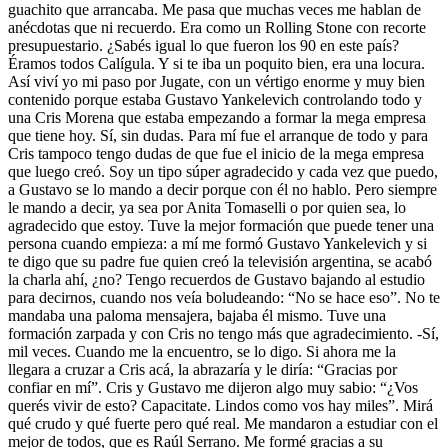
guachito que arrancaba. Me pasa que muchas veces me hablan de
anécdotas que ni recuerdo. Era como un Rolling Stone con recorte
presupuestario. ¿Sabés igual lo que fueron los 90 en este país?
Éramos todos Calígula. Y si te iba un poquito bien, era una locura.
Así viví yo mi paso por Jugate, con un vértigo enorme y muy bien
contenido porque estaba Gustavo Yankelevich controlando todo y
una Cris Morena que estaba empezando a formar la mega empresa
que tiene hoy. Sí, sin dudas. Para mí fue el arranque de todo y para
Cris tampoco tengo dudas de que fue el inicio de la mega empresa
que luego creó. Soy un tipo súper agradecido y cada vez que puedo,
a Gustavo se lo mando a decir porque con él no hablo. Pero siempre
le mando a decir, ya sea por Anita Tomaselli o por quien sea, lo
agradecido que estoy. Tuve la mejor formación que puede tener una
persona cuando empieza: a mí me formó Gustavo Yankelevich y si
te digo que su padre fue quien creó la televisión argentina, se acabó
la charla ahí, ¿no? Tengo recuerdos de Gustavo bajando al estudio
para decirnos, cuando nos veía boludeando: “No se hace eso”. No te
mandaba una paloma mensajera, bajaba él mismo. Tuve una
formación zarpada y con Cris no tengo más que agradecimiento. -Sí,
mil veces. Cuando me la encuentro, se lo digo. Si ahora me la
llegara a cruzar a Cris acá, la abrazaría y le diría: “Gracias por
confiar en mí”. Cris y Gustavo me dijeron algo muy sabio: “¿Vos
querés vivir de esto? Capacitate. Lindos como vos hay miles”. Mirá
qué crudo y qué fuerte pero qué real. Me mandaron a estudiar con el
mejor de todos, que es Raúl Serrano. Me formé gracias a su