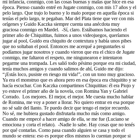
mi infancia, conmigo, con las cosas buenas y malas que hice en esa
época. Pienso cuando entré en Jugate conmigo, con mis 17 años y el
pelo largo. Que trajo lo bueno y lo malo porque en aquella época si
tenías el pelo largo, te pegaban. Mar del Plata tiene que ver con mis
orígenes y Guido Kaczka siempre cuenta una anécdota muy
graciosa conmigo en Mardel. -Sí, claro. Estábamos haciendo el
primer año de Chiquititas, fuimos a unos videojuegos, queríamos
jugar al pool, Guido era chiquito de contextura y había unos pibes
que no soltaban el pool. Entonces me acerqué a preguntarles si
podíamos jugar nosotros y cuando vieron que era el chico de Jugate
conmigo, me faltaron el respeto, me ningunearon e intentaron
pegarme una trompada. Les salió todo pésimo porque era mi ciudad,
tenía muchos amigos y cuando salimos de ahí, Guido me dijo:
“¡Estás loco, pusiste en riesgo mi vida!”, con un tono muy gracioso.
Ya era el monstruo que es ahora pero en esa época era chiquitito y se
hacía escuchar. Con Kaczka compartimos Chiquititas: él era Piojo y
yo estuve el primer año de la novela, con Romina Yan y Gabriel
Corrado. Los mejores. El mejor, el mejor. Me cuesta mucho hablar
de Romina, me voy a poner a llorar. No quiero entrar en esa porque
no sé salir del llanto. Te puedo decir que tengo el mejor recuerdo.
No sé, me hubiera gustado disfrutarla mucho más como amigo.
Cuando me empecé a hacer amigo de ella, se me fue (Luciano se
emociona y corta el relato). -Nadie lo sabe. Hay cosas que no tenés
por qué contarlas. Como pasa cuando alguien se casa y todo el
mundo se entera: eso es porque ellos mismos lo cuentan porque si