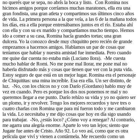
no querés que se sepa, no abrís la boca y listo. Con Romina nos
hicimos amigos porque corríamos muchas maratones, ella era una
gran fondista, una gran atleta y compartimos sus últimos cinco años
de vida. La primera persona a la que veía, a las 6 de la mañana todos
los días, era a ella porque entrenábamos juntos en el río. Estaba ahí
con ella y con su ex marido y compartíamos mucho tiempo. Hemos
ido a comer a su casa, Romina hacía grandes tortas; una gran
dulcera. Yo la conozco desde muy chiquitito pero recién de grande
empezamos a hacernos amigos. Hablamos un par de cosas que
teníamos que hablar y nuestra amistad fue inmediata. Pero cuando
me quise dar cuenta no estaba más (Luciano llora). -Me cuesta
mucho hablar de Romi. No me pone mal llorar, me pone mal no
haberla disfrutado más y cosas que tienen que ver con la puta vida.
Estoy seguro de que está en un mejor lugar. Romina era el personaje
de Chiquititas: una mina increíble. Esa era ella. Un ser distinto, de
luz. -No, con los chicos no y con Darío (Giordano) hablo muy de
vez en cuando. Pero es porque los dos nos ponemos re mal y no
queremos llegar a ese punto. Darío rehízo su vida y yo no quiero ser
un plomo, ir y revolver. Tengo los mejores recuerdos y tuve tres o
cuatro charlas con Romina que para mí fueron todo y me cambiaron
la vida. Lo necesitaba y me dijo cosas que hoy en día sigo usando
para trabajar. -No, ¿estás loco? ¿Cómo voy a renegar? Al contrario,
me agarra una alegría enorme. Aparte lo veo tan lejos; siento que
Jugate fue antes de Cristo. Año 92. Lo veo así, como que es otra
película que viví y vienen a contármela. Me recuerdo como un