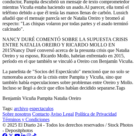
conductor, Pampita descubrió un mensaje de texto comprometedor
mientras Vicuña estaba haciendo un asado.Al parecer, ella tomó el
teléfono debido a que él tenía las manos llenas de carbón. Lussich
añadió que el mensaje parecía ser de Natalia Oreiro y bromeó al
respecto: "Las chispas volaron por todas partes y el asado terminó
calcinado".
NANCY DURÉ COMENTÓ SOBRE LA SUPUESTA CRISIS
ENTRE NATALIA OREIRO Y RICARDO MOLLO EN
2015Nancy Duré conversó acerca de la presunta crisis que Natalia
Oreiro y su esposo, Ricardo Mollo, habrían enfrentado en 2015,
período en el que también se vinculó a Oreiro con Benjamín Vicuña.
La panelista de "Socios del Espectáculo" mencionó que no solo se
rumoreaba acerca de la crisis entre Pampita y Vicuña, sino que
también había especulaciones sobre problemas entre Oreiro y Mollo.
Incluso se llegó a decir que ellos habían decidido separarse.Tags
Benjamín Vicuña Pampita Natalia Oreiro
Tags:
archivo
espectaculos
Sobre nosotros
Contacto
Aviso Legal
Política de Privacidad
Términos y Condiciones
© 2025 El Diario 24 - Todos los derechos reservados / Stock Photos
- Depositphotos