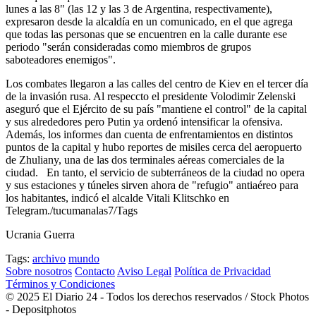
lunes a las 8" (las 12 y las 3 de Argentina, respectivamente),
expresaron desde la alcaldía en un comunicado, en el que agrega
que todas las personas que se encuentren en la calle durante ese
periodo "serán consideradas como miembros de grupos
saboteadores enemigos".
Los combates llegaron a las calles del centro de Kiev en el tercer día
de la invasión rusa. Al respeccto el presidente Volodimir Zelenski
aseguró que el Ejército de su país "mantiene el control" de la capital
y sus alrededores pero Putin ya ordenó intensificar la ofensiva.
Además, los informes dan cuenta de enfrentamientos en distintos
puntos de la capital y hubo reportes de misiles cerca del aeropuerto
de Zhuliany, una de las dos terminales aéreas comerciales de la
ciudad. En tanto, el servicio de subterráneos de la ciudad no opera
y sus estaciones y túneles sirven ahora de "refugio" antiaéreo para
los habitantes, indicó el alcalde Vitali Klitschko en
Telegram./tucumanalas7/Tags
Ucrania Guerra
Tags:
archivo
mundo
Sobre nosotros
Contacto
Aviso Legal
Política de Privacidad
Términos y Condiciones
© 2025 El Diario 24 - Todos los derechos reservados / Stock Photos
- Depositphotos