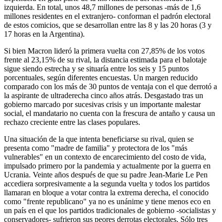
izquierda. En total, unos 48,7 millones de personas -más de 1,6
millones residentes en el extranjero- conforman el padrón electoral
de estos comicios, que se desarrollan entre las 8 y las 20 horas (3 y
17 horas en la Argentina).
Si bien Macron lideró la primera vuelta con 27,85% de los votos
frente al 23,15% de su rival, la distancia estimada para el balotaje
sigue siendo estrecha y se situaría entre los seis y 15 puntos
porcentuales, según diferentes encuestas. Un margen reducido
comparado con los más de 30 puntos de ventaja con el que derrotó a
la aspirante de ultraderecha cinco años atrás. Desgastado tras un
gobierno marcado por sucesivas crisis y un importante malestar
social, el mandatario no cuenta con la frescura de antaño y causa un
rechazo creciente entre las clases populares.
Una situación de la que intenta beneficiarse su rival, quien se
presenta como "madre de familia" y protectora de los "más
vulnerables" en un contexto de encarecimiento del costo de vida,
impulsado primero por la pandemia y actualmente por la guerra en
Ucrania. Veinte años después de que su padre Jean-Marie Le Pen
accediera sorpresivamente a la segunda vuelta y todos los partidos
llamaran en bloque a votar contra la extrema derecha, el conocido
como "frente republicano" ya no es unánime y tiene menos eco en
un país en el que los partidos tradicionales de gobierno -socialistas y
conservadores- sufrieron sus peores derrotas electorales. Sólo tres