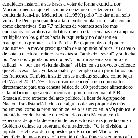
candidatos instaron a sus bases a votar de forma explícita por
Macron, mientras que el aspirante de izquierda y tercero en la
contienda Jean-Luc Mélenchon (21,95%) pidió "no dar ni un solo
voto a Le Pen" pero sin descartar el voto en blanco o la abstención
como alternativas. Sus 7,7 millones de votantes son los más
codiciados por ambos candidatos, que en estas semanas de campaña
multiplicaron los guiños hacia la izquierda y no dudaron en
readaptar sus propuestas. Le Pen Le Pen, quien hizo del poder
adquisitivo -la mayor preocupación de la opinión pública- su caballo
de batalla electoral, reiteró estos días su "ambición social" y su lucha
por "salarios y jubilaciones dignas", "por un sistema sanitario de
calidad" y "por una vivienda digna", si bien en su proyecto defiende
que el acceso a las ayudas sociales y el empleo sean prioritarios para
los franceses. También insistió en sus medidas sociales, como bajar
el IVA del 20 al 5,5% a los consumos energéticos o eliminarlo
directamente para una canasta básica de 100 productos alimenticios
si la inflación supera en al menos un punto porcentual al PIB.
Situada al otro extremo del arco político, la líder de Agrupación
Nacional se distanció incluso de algunas de sus propuestas más
polémicas -como la prohibición del velo islámico en la vía pública- e
intentó hacer del balotaje un referendo contra Macron, con la
esperanza de que la decepción de los electores de izquierda con su
Gobierno eclipse su programa de ultraderecha. "O la división, la
injusticia y el desorden impuestos por Emmanuel Macron en
beneficio de unos pocos, o la reunión de los franceses en torno a la