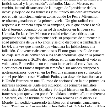
justicia social y la protección", defendió. Macron Macron, en
cambio, intentó distanciarse de la imagen de "presidente de los
ricos" y alejado de los franceses y multiplicó sus desplazamientos
por el país, principalmente en zonas donde Le Pen y Mélenchon
resultaron ganadores en la primera vuelta. Un giro radical con
respecto a la primera etapa de la campaña, en la que apenas había
ido al terreno, ocupado por su rol de mediador en la guerra en
Ucrania. En las calles Macron escuchó reiteradas críticas a su
programa social, especialmente hacia su propuesta de aumentar la
edad jubilatoria de 62 a 65 años, y se dijo dispuesto a cambiarla a
los 64, a la vez que anunció que vinculará las jubilaciones a la
inflación. Convencer abstencionistas El otro gran desafío de este
balotaje será el de convencer a los abstencionistas, que en la primera
vuelta superaron el 26,3% del padrón, en un país donde el voto es
voluntario. En medio de un contexto internacional convulso, las
elecciones en Francia inquietan también a sus aliados europeos y
norteamericanos, que ven en Le Pen una amenaza por su vínculos
con el presidente ruso, Vladimir Putin, y su deseo de transformar a
la Unión Europea en una "Europa de naciones" en la que primen los
intereses nacionales. Ante esta situación, los primeros ministros
socialistas de Alemania, España y Portugal hicieron un llamado a los
franceses para que voten por el "candidato demócrata", en referencia
a Macron, en una tribuna publicada esta semana en el diario Le
Monde. Un pedido expresado también por el premier canadiense,
Justin Trudeau, y el expresidente brasileño Luiz Inácio Lula da Silva