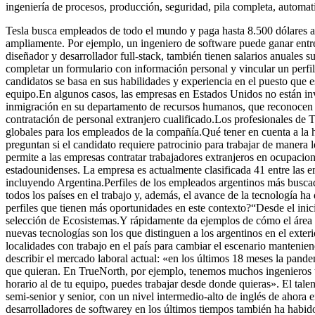
ingeniería de procesos, producción, seguridad, pila completa, automati
Tesla busca empleados de todo el mundo y paga hasta 8.500 dólares al
ampliamente. Por ejemplo, un ingeniero de software puede ganar ent
diseñador y desarrollador full-stack, también tienen salarios anuales s
completar un formulario con información personal y vincular un perfi
candidatos se basa en sus habilidades y experiencia en el puesto que 
equipo.En algunos casos, las empresas en Estados Unidos no están invo
inmigración en su departamento de recursos humanos, que reconocen el 
contratación de personal extranjero cualificado.Los profesionales de T
globales para los empleados de la compañía.Qué tener en cuenta a la h
preguntan si el candidato requiere patrocinio para trabajar de manera
permite a las empresas contratar trabajadores extranjeros en ocupaci
estadounidenses. La empresa es actualmente clasificada 41 entre las e
incluyendo Argentina.Perfiles de los empleados argentinos más busca
todos los países en el trabajo y, además, el avance de la tecnología 
perfiles que tienen más oportunidades en este contexto?“Desde el inic
selección de Ecosistemas.Y rápidamente da ejemplos de cómo el área t
nuevas tecnologías son los que distinguen a los argentinos en el exte
localidades con trabajo en el país para cambiar el escenario mantenie
describir el mercado laboral actual: «en los últimos 18 meses la pand
que quieran. En TrueNorth, por ejemplo, tenemos muchos ingenieros 
horario al de tu equipo, puedes trabajar desde donde quieras». El tale
semi-senior y senior, con un nivel intermedio-alto de inglés de ahor
desarrolladores de softwarey en los últimos tiempos también ha hab