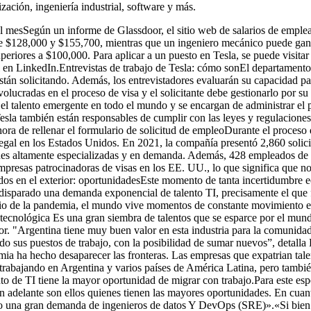
zación, ingeniería industrial, software y más.
 mesSegún un informe de Glassdoor, el sitio web de salarios de emplead
re $128,000 y $155,700, mientras que un ingeniero mecánico puede gana
uperiores a $100,000. Para aplicar a un puesto en Tesla, se puede visita
l en LinkedIn.Entrevistas de trabajo de Tesla: cómo sonEl departament
están solicitando. Además, los entrevistadores evaluarán su capacidad p
lucradas en el proceso de visa y el solicitante debe gestionarlo por s
talento emergente en todo el mundo y se encargan de administrar el pat
esla también están responsables de cumplir con las leyes y regulaciones
ora de rellenar el formulario de solicitud de empleoDurante el proceso 
 legal en los Estados Unidos. En 2021, la compañía presentó 2,860 soli
ones altamente especializadas y en demanda. Además, 428 empleados de T
mpresas patrocinadoras de visas en los EE. UU., lo que significa que no
dos en el exterior: oportunidadesEste momento de tanta incertidumbre e
ha disparado una demanda exponencial de talento TI, precisamente el que
io de la pandemia, el mundo vive momentos de constante movimiento en l
ecnológica Es una gran siembra de talentos que se esparce por el mundo
rior. "Argentina tiene muy buen valor en esta industria para la comunid
ndo sus puestos de trabajo, con la posibilidad de sumar nuevos”, detall
emia ha hecho desaparecer las fronteras. Las empresas que expatrian tal
trabajando en Argentina y varios países de América Latina, pero tambi
nto de TI tiene la mayor oportunidad de migrar con trabajo.Para este es
a en adelante son ellos quienes tienen las mayores oportunidades. En c
ido una gran demanda de ingenieros de datos Y DevOps (SRE)».«Si bien