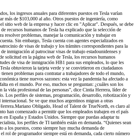
os, los ingresos anuales para diferentes puestos en Tesla varían
r más de $103,000 al año. Otros puestos de ingeniería, como
r el sitio web de la empresa y hacer clic en "Aplicar". Después, se debe
o de recursos humanos de Tesla ha explicado que la selección de
ara resolver problemas, manejar la comunicación y trabajar en
u cuenta. Sin embargo, Tesla cuenta con agentes especializados en
rocinio de visas de trabajo y los trámites correspondientes para la
 de inmigración al patrocinar visas de trabajo estadounidenses y
de solicitud en la página web de Tesla, los recursos humanos
citudes de visa de inmigración HB1 para sus empleados, lo que les
esla obtuvieron la tarjeta verde y se convirtieron en ciudadanos
 tienen problemas para contratar a trabajadores de todo el mundo,
conómica tiene nuevos sazones: esta vez la pandemia ha afectado a
 falta en el mundo. Por eso, muchos se preguntan: ¿cuáles son los
a vida profesional de las personas”, dice Cintia Herrera, líder de
. Los perfiles de sistemas, programación, desarrollo, robotización y
ad internacional. Se ve que muchos argentinos migran a otras
a Herrera.Mariano Obligado, Head of Talent de TrueNorth, es claro al
ento han comenzado a permitir que los empleados trabajen en el país
én en España y Estados Unidos. Siempre que puedas adaptar tu
pecialista, los perfiles de TI también están en demanda. “Quienes sean
uanto a los puestos, como siempre hay mucha demanda de
 el rol de programador siempre está en demanda, cada cierto número