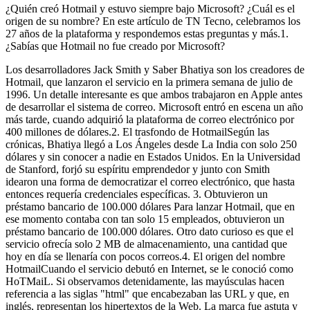
¿Quién creó Hotmail y estuvo siempre bajo Microsoft? ¿Cuál es el
origen de su nombre? En este artículo de TN Tecno, celebramos los
27 años de la plataforma y respondemos estas preguntas y más.1.
¿Sabías que Hotmail no fue creado por Microsoft?
Los desarrolladores Jack Smith y Saber Bhatiya son los creadores de
Hotmail, que lanzaron el servicio en la primera semana de julio de
1996. Un detalle interesante es que ambos trabajaron en Apple antes
de desarrollar el sistema de correo. Microsoft entró en escena un año
más tarde, cuando adquirió la plataforma de correo electrónico por
400 millones de dólares.2. El trasfondo de HotmailSegún las
crónicas, Bhatiya llegó a Los Ángeles desde La India con solo 250
dólares y sin conocer a nadie en Estados Unidos. En la Universidad
de Stanford, forjó su espíritu emprendedor y junto con Smith
idearon una forma de democratizar el correo electrónico, que hasta
entonces requería credenciales específicas. 3. Obtuvieron un
préstamo bancario de 100.000 dólares Para lanzar Hotmail, que en
ese momento contaba con tan solo 15 empleados, obtuvieron un
préstamo bancario de 100.000 dólares. Otro dato curioso es que el
servicio ofrecía solo 2 MB de almacenamiento, una cantidad que
hoy en día se llenaría con pocos correos.4. El origen del nombre
HotmailCuando el servicio debutó en Internet, se le conoció como
HoTMaiL. Si observamos detenidamente, las mayúsculas hacen
referencia a las siglas "html" que encabezaban las URL y que, en
inglés, representan los hipertextos de la Web. La marca fue astuta y